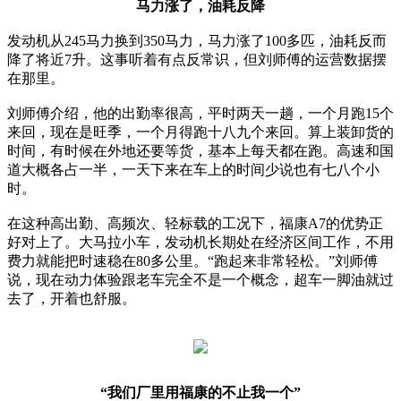
马力涨了，油耗反降
发动机从245马力换到350马力，马力涨了100多匹，油耗反而
降了将近7升。这事听着有点反常识，但刘师傅的运营数据摆
在那里。
刘师傅介绍，他的出勤率很高，平时两天一趟，一个月跑15个
来回，现在是旺季，一个月得跑十八九个来回。算上装卸货的
时间，有时候在外地还要等货，基本上每天都在跑。高速和国
道大概各占一半，一天下来在车上的时间少说也有七八个小
时。
在这种高出勤、高频次、轻标载的工况下，福康A7的优势正
好对上了。大马拉小车，发动机长期处在经济区间工作，不用
费力就能把时速稳在80多公里。“跑起来非常轻松。”刘师傅
说，现在动力体验跟老车完全不是一个概念，超车一脚油就过
去了，开着也舒服。
“我们厂里用福康的不止我一个”