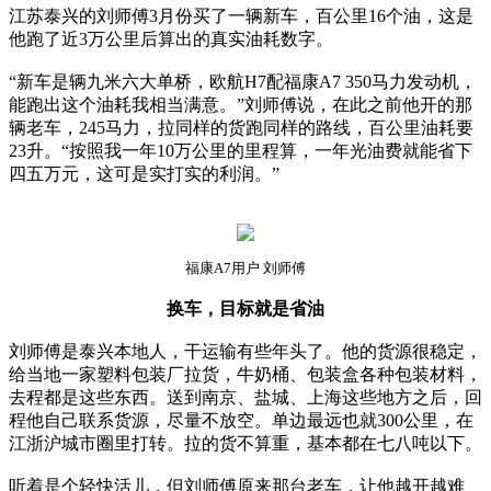
江苏泰兴的刘师傅3月份买了一辆新车，百公里16个油，这是
他跑了近3万公里后算出的真实油耗数字。
“新车是辆九米六大单桥，欧航H7配福康A7 350马力发动机，
能跑出这个油耗我相当满意。”刘师傅说，在此之前他开的那
辆老车，245马力，拉同样的货跑同样的路线，百公里油耗要
23升。“按照我一年10万公里的里程算，一年光油费就能省下
四五万元，这可是实打实的利润。”
福康A7用户 刘师傅
换车，目标就是省油
刘师傅是泰兴本地人，干运输有些年头了。他的货源很稳定，
给当地一家塑料包装厂拉货，牛奶桶、包装盒各种包装材料，
去程都是这些东西。送到南京、盐城、上海这些地方之后，回
程他自己联系货源，尽量不放空。单边最远也就300公里，在
江浙沪城市圈里打转。拉的货不算重，基本都在七八吨以下。
听着是个轻快活儿，但刘师傅原来那台老车，让他越开越难