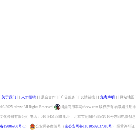
[
关于我们
] [
人才招聘
] [ 展会合作 ] [ 广告服务 ] [ 友情链接 ] [
免责声明
] [ 网站地图 
019-2025 rdcvw All Rights Reserved.
润鼎商用车网rdcvw.com 版权所有 转载请注
化传播有限公司 电话：010-84517888 地址：北京市朝阳区郎家园10号东郎电影创意
备19006958号-1
）
公安局备案编号（
京公安网备11010502037310号
） 经营许可证：（