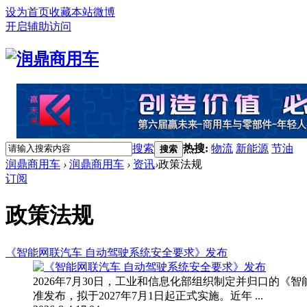
设为首页
收藏本站
微博
开启辅助访问
搜索
热搜:
物流
新能源
节油
搜索
润鼎商用车
›
润鼎商用车
›
资讯
›
政策法规
订阅
政策法规
《智能网联汽车 自动驾驶系统安全要求》发布
2026年7月30日，工业和信息化部组织制定并归口的《智
准发布，拟于2027年7月1日起正式实施。近年 ...