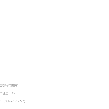
]
明来源润鼎商用车
产业园B115
京B2-20202277）