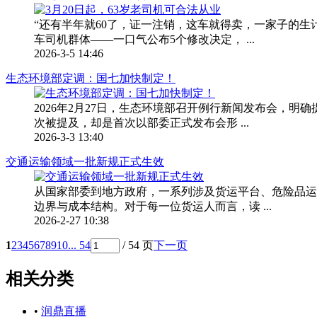
“还有半年就60了，证一注销，这车就得卖，一家子的生
车司机群体——一口气公布5个修改决定， ...
2026-3-5 14:46
生态环境部定调：国七加快制定！
2026年2月27日，生态环境部召开例行新闻发布会，
次被提及，却是首次以部委正式发布会形 ...
2026-3-3 13:40
交通运输领域一批新规正式生效
从国家部委到地方政府，一系列涉及货运平台、危险品运
边界与成本结构。对于每一位货运人而言，读 ...
2026-2-27 10:38
1
2
3
4
5
6
7
8
9
10
... 54
/ 54 页
下一页
相关分类
•
润鼎直播