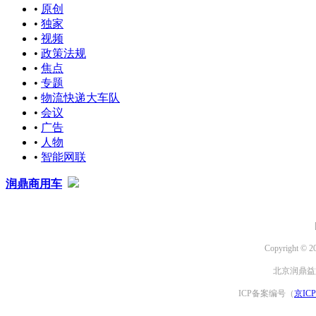
•
原创
•
独家
•
视频
•
政策法规
•
焦点
•
专题
•
物流快递大车队
•
会议
•
广告
•
人物
•
智能网联
润鼎商用车
Copyright © 2
北京润鼎益文
ICP备案编号（
京ICP