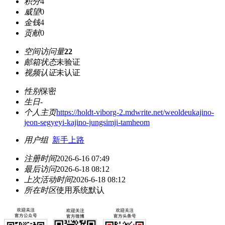
积分
4
威望
0
金钱
4
贡献
0
空间访问量
22
邮箱状态
未验证
视频认证
未认证
性别
保密
生日
-
个人主页
https://holdt-viborg-2.mdwrite.net/weoldeukajino-
jeon-segyeyi-kajino-jungsimji-tamheom
用户组
新手上路
注册时间
2026-6-16 07:49
最后访问
2026-6-18 08:12
上次活动时间
2026-6-18 08:12
所在时区
使用系统默认