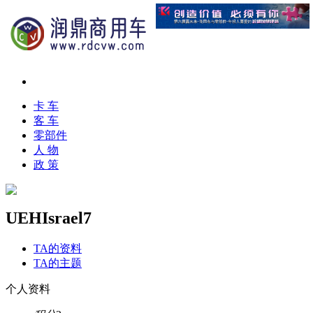
卡 车
客 车
零部件
人 物
政 策
UEHIsrael7
TA的资料
TA的主题
个人资料