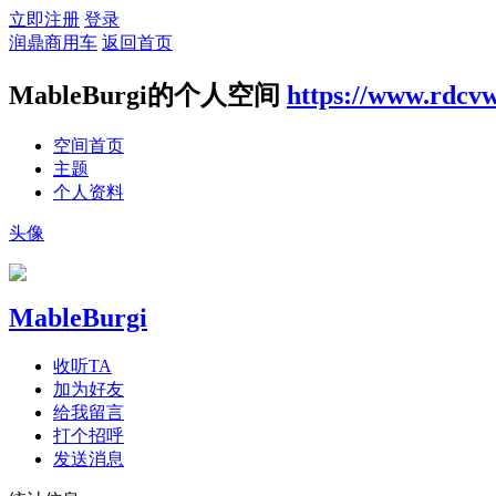
立即注册
登录
润鼎商用车
返回首页
MableBurgi的个人空间
https://www.rdcv
空间首页
主题
个人资料
头像
MableBurgi
收听TA
加为好友
给我留言
打个招呼
发送消息