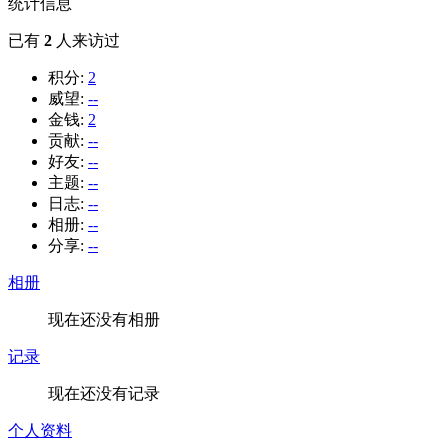
统计信息
已有
2
人来访过
积分:
2
威望:
--
金钱:
2
贡献:
--
好友:
--
主题:
--
日志:
--
相册:
--
分享:
--
相册
现在还没有相册
记录
现在还没有记录
个人资料