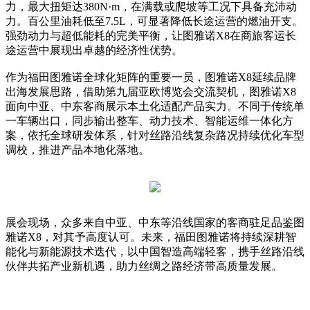
力，最大扭矩达380N·m，在满载或爬坡等工况下具备充沛动
力。百公里油耗低至7.5L，可显著降低长途运营的燃油开支。
强劲动力与超低能耗的完美平衡，让图雅诺X8在商旅客运长
途运营中展现出卓越的经济性优势。
作为福田图雅诺全球化矩阵的重要一员，图雅诺X8延续品牌
出海发展思路，借助第九届亚欧博览会交流契机，图雅诺X8
面向中亚、中东客商展示本土化适配产品实力。不同于传统单
一车辆出口，同步输出整车、动力技术、智能运维一体化方
案，依托全球研发体系，针对丝路沿线复杂路况持续优化车型
调校，推进产品本地化落地。
展会现场，众多来自中亚、中东等沿线国家的客商驻足品鉴图
雅诺X8，对其予高度认可。未来，福田图雅诺将持续深耕智
能化与新能源技术迭代，以中国智造高端轻客，携手丝路沿线
伙伴共拓产业新机遇，助力丝绸之路经济带高质量发展。