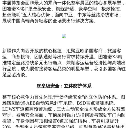
本届博览会面积最大的乘商一体化整车展区的核心参展车型，
图雅诺X8以“堡垒级安全、旗舰舒适、豪华空间、极致操控、
超低能耗”五大核心优势，面向中亚、中东等丝路沿线市场，
展现中国高端商务轻客的全场景出行解决方案。
新疆作为向西开放的核心枢纽，汇聚亚欧多国客商，旅游客
运、商务接待、团队通勤等出行需求持续升温。图雅诺X8精
准锚定丝路沿线多元出行痛点，兼顾客运运营经济性与高端出
行品质，成为展馆接待客运品类的明星车型，吸引多国客商驻
足品鉴洽谈。
堡垒级安全：立体防护体系
整车核心竞争力首先体现于“堡垒级安全”的立体防护体系。图
雅诺X8配备AEB自动紧急刹车系统、BSD盲点监测系统、
LDWS车道偏离预警系统，三大主动安全技术形成全方位智驾
守护。被动安全层面，车辆采用强力防撞钢梁与驾驶车门内防
撞梁，车身侧围与顶棚设置6道加强筋结构，车身刚度提升
20%，为驾乘人员筑牢坚实安全防线。面对复杂路况与长途出