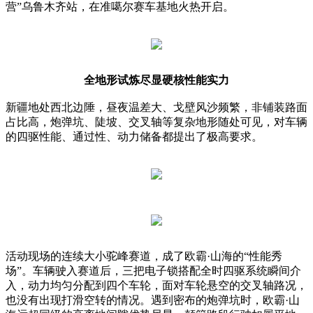
营”乌鲁木齐站，在准噶尔赛车基地火热开启。
全地形试炼尽显硬核性能实力
新疆地处西北边陲，昼夜温差大、戈壁风沙频繁，非铺装路面
占比高，炮弹坑、陡坡、交叉轴等复杂地形随处可见，对车辆
的四驱性能、通过性、动力储备都提出了极高要求。
活动现场的连续大小驼峰赛道，成了欧霸·山海的“性能秀
场”。车辆驶入赛道后，三把电子锁搭配全时四驱系统瞬间介
入，动力均匀分配到四个车轮，面对车轮悬空的交叉轴路况，
也没有出现打滑空转的情况。遇到密布的炮弹坑时，欧霸·山