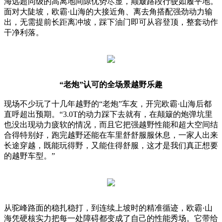
海远超同级的高离地间隙优势尽显，颠簸路段行驶如履平地。
面对大陡坡，欧霸·山海的大接近角、离去角搭配强劲动力输
出，无需提前长距离冲坡，踩下油门即可从容登顶，整套动作
干净利落。
“老炮”认可的全场景越野乐趣
现场不少玩了十几年越野的“老炮”车友，开完欧霸·山海后都
直呼超出预期。“3.0T的动力踩下去就有，在颠簸的炮弹坑里
也没出现动力疲软的情况，而且它把强越野性能和超大空间结
合得特别好，跑完越野还能在车里舒舒服服休息，一家人出来
长途穿越，既能玩得野，又能住得舒服，这才是我们真正想要
的越野车型。”
从驼峰路面的稳扎稳打，到连续上坡时的精准循迹，欧霸·山
海凭硬核实力把每一处障碍都变成了自己的性能秀场。它带给