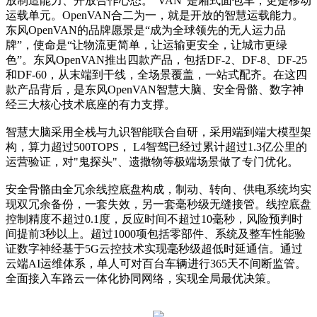
放制造能力、开放合作心态。“VAN”是厢式面包车，更是移动
运载单元。OpenVAN合二为一，就是开放的智慧运载能力。
东风OpenVAN的品牌愿景是“成为全球领先的无人运力品
牌”，使命是“让物流更简单，让运输更安全，让城市更绿
色”。东风OpenVAN推出四款产品，包括DF-2、DF-8、DF-25
和DF-60，从末端到干线，全场景覆盖，一站式配齐。在这四
款产品背后，是东风OpenVAN智慧大脑、安全骨骼、数字神
经三大核心技术底座的有力支撑。
智慧大脑采用全栈与九识智能联合自研，采用端到端大模型架
构，算力超过500TOPS， L4智驾已经过累计超过1.3亿公里的
运营验证，对"鬼探头"、遗撒物等极端场景做了专门优化。
安全骨骼由全冗余线控底盘构成，制动、转向、供电系统均实
现双冗余备份，一套失效，另一套毫秒级无缝接管。线控底盘
控制精度不超过0.1度，反应时间不超过10毫秒，风险预判时
间提前3秒以上。超过1000项包括零部件、系统及整车性能验
证数字神经基于5G云控技术实现毫秒级超低时延通信。通过
云端AI运维体系，单人可对百台车辆进行365天不间断监管。
全面接入车路云一体化协同网络，实现全局最优决策。