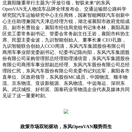
北襄阳隆重举行主题为“开放引领，智驭未来”的东风
OpenVAN无人物流车品牌全球发布会。交通运输部公路科学
研究院汽车运输研究中心主任周炜，国家智能网联汽车创新中
心主任助理兼国汽天津总经理方锐，湖北省襄阳市政府党组成
员、副市长曹祖金，襄阳市经信局党组书记朱冬林，襄阳高新
区党工委常务副书记、管委会常务副主任王岩，襄阳市科协主
席、民盟主委金波，九识智能创始人、董事长兼 CEO孔旗，
九识智能联合创始人CCO周清，东风汽车集团股份有限公司
商用车事业部党委副书记、纪委书记陈向阳，东风汽车集团股
份有限公司采购管理部总经理助理浦倍雷，东风汽车集团股份
有限公司商用车事业部副总经理、东风汽车股份有限公司总经
理段仁民，东风汽车股份有限公司党委书记刘志军，襄阳各市
直单位、区政府领导，东风股份MC成员，中国物流、顺丰物
流、京东物流、亚设新能源、东风物流、中远海运、深圳东
风、武汉城投、好邻居、国泰药业等物流企业代表及媒体共同
见证了这一重要时刻。
政策市场双轮驱动，东风OpenVAN顺势而生