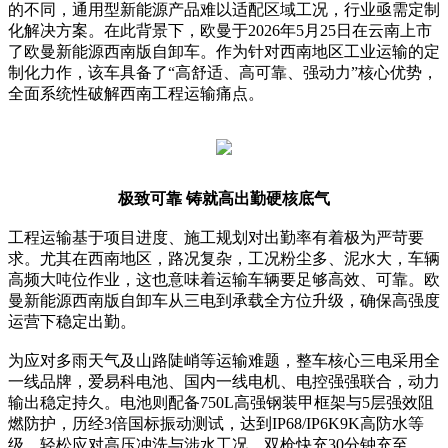
的不同，通用型新能源产品难以适配区域工况，行业亟需定制
化解决方案。在此背景下，欧曼于2026年5月25日在云南上市
了欧曼新能源西南版自卸车。作为针对西南地区工业运输的定
制化力作，该车具备了“高舒适、高可靠、强动力”核心优势，
全面系统性破解西南工程运输痛点。
极致可靠 铸就高出勤硬核底气
工程运输基于项目进度、施工规划对出勤率有着极为严苛要
求。尤其在西南地区，路况复杂，工况粉尘多、泥水大，车辆
高频大吨位作业，这也意味着运输车辆要足够高效、可靠。欧
曼新能源西南版自卸车从三电到承载全方位升级，确保高强度
运营下稳定出勤。
为应对多雨天气及山路陡峭等运输难题，整车核心三电采用全
一线品牌，爱易科电池、国内一线电机、电控强强联合，动力
输出稳定持久。电池则配备750L高强钢装甲框架与5层强效阻
燃防护，历经3倍国标振动测试，达到IP68/IP6K9K高防水等
级，轻松应对高压冲洗与涉水工况。双枪快充30分钟充至