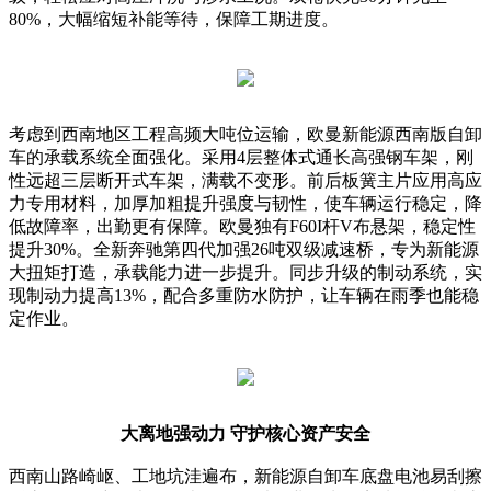
80%，大幅缩短补能等待，保障工期进度。
考虑到西南地区工程高频大吨位运输，欧曼新能源西南版自卸
车的承载系统全面强化。采用4层整体式通长高强钢车架，刚
性远超三层断开式车架，满载不变形。前后板簧主片应用高应
力专用材料，加厚加粗提升强度与韧性，使车辆运行稳定，降
低故障率，出勤更有保障。欧曼独有F60I杆V布悬架，稳定性
提升30%。全新奔驰第四代加强26吨双级减速桥，专为新能源
大扭矩打造，承载能力进一步提升。同步升级的制动系统，实
现制动力提高13%，配合多重防水防护，让车辆在雨季也能稳
定作业。
大离地强动力 守护核心资产安全
西南山路崎岖、工地坑洼遍布，新能源自卸车底盘电池易刮擦