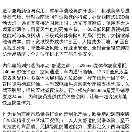
造型兼顾颜值与实用。整车承袭经典虎牙设计，机械美学尽显
硬核气场。针对西南夜间作业频繁的特点，标配矩阵式LED自
动大灯，远光亮度接近国标上限，近光亮度翻倍，使用寿命达
卤素灯两倍，雨雾天气也能亮如白昼。一体式低风阻后视镜降
低能耗与车身抖动，三段式分体保险杠可局部更换，大幅缩减
维修成本。前下宽域视野减少1°盲区，大幅减少工地、矿区盲
区视觉死角，降低事故风险，作业更安全。全铝合金镂空脚踏
防滑易清洁，全方位守护上下车与作业安全。
内部座舱则打造为移动“舒适之家”。2490mm宽体驾驶室搭配
240mm超低平台，空间通透，车内通行顺畅。12.3寸全息液晶
仪表匹配10寸多媒体大屏和四方位影像，行车信息一目了然，
盲区隐患彻底消除。主副驾电加热通风豪华座椅支撑饱满，久
驾不酸累，轻松应对昼夜温差。行业领先的880mm超宽卧铺厚
度达24mm，为驾驶员提供优质休整空间，让每一趟奔波都能
快速恢复体力。
作为专为西南市场量身打造的定制化产品，欧曼新能源西南版
自卸车精准切中区域工况痛点，以人文舒适的驾乘体验、坚不
可摧的可靠品质、无惧险阻的通过能力，重新定义了西南地区