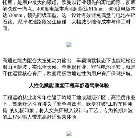
托底，是用户最大的顾虑。欧曼以行业领先的离地间隙，彻底
解决这一痛点。400度电版本离地间隙达610mm，600度电版本
达530mm，领先同级车型。这一设计有效避免底盘与电池在碎
石路、泥泞坑洼路段发生磕碰，大幅减少维修成本与停工时
间。
高通过能力配合大扭矩动力输出，车辆满载状态下也能轻松征
服山区陡坡，实现全天候、全地形作业。守住电池平安，就是
守住运营核心资产，欧曼用极致通过性为用户资产保驾护航。
人性化赋能 重塑工程车舒适驾乘体验
工程运输从业者常年往返于崎岖工地或颠簸矿区，高强度作业
下，驾乘舒适性直接关乎安全与效率。欧曼打破“工程车即粗
糙”的刻板印象，将人文关怀融入设计与工艺，专为长期奔波
的工程运输人带来高舒适驾乘体验。