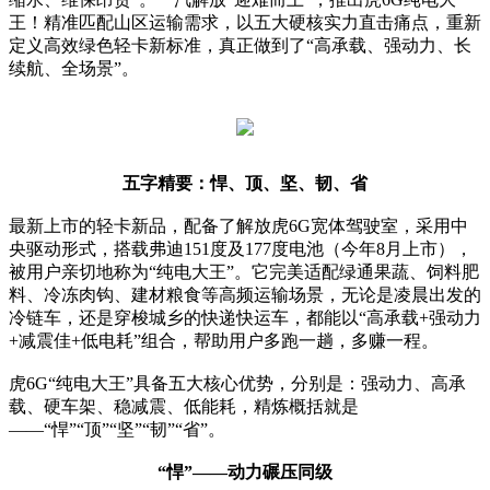
王！精准匹配山区运输需求，以五大硬核实力直击痛点，重新
定义高效绿色轻卡新标准，真正做到了“高承载、强动力、长
续航、全场景”。
五字精要：悍、顶、坚、韧、省
最新上市的轻卡新品，配备了解放虎6G宽体驾驶室，采用中
央驱动形式，搭载弗迪151度及177度电池（今年8月上市），
被用户亲切地称为“纯电大王”。它完美适配绿通果蔬、饲料肥
料、冷冻肉钩、建材粮食等高频运输场景，无论是凌晨出发的
冷链车，还是穿梭城乡的快递快运车，都能以“高承载+强动力
+减震佳+低电耗”组合，帮助用户多跑一趟，多赚一程。
虎6G“纯电大王”具备五大核心优势，分别是：强动力、高承
载、硬车架、稳减震、低能耗，精炼概括就是
——“悍”“顶”“坚”“韧”“省”。
“悍”——动力碾压同级