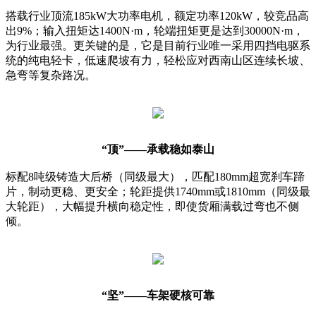
搭载行业顶流185kW大功率电机，额定功率120kW，较竞品高
出9%；输入扭矩达1400N·m，轮端扭矩更是达到30000N·m，
为行业最强。更关键的是，它是目前行业唯一采用四挡电驱系
统的纯电轻卡，低速爬坡有力，轻松应对西南山区连续长坡、
急弯等复杂路况。
“顶”——承载稳如泰山
标配8吨级铸造大后桥（同级最大），匹配180mm超宽刹车蹄
片，制动更稳、更安全；轮距提供1740mm或1810mm（同级最
大轮距），大幅提升横向稳定性，即使货厢满载过弯也不侧
倾。
“坚”——车架硬核可靠