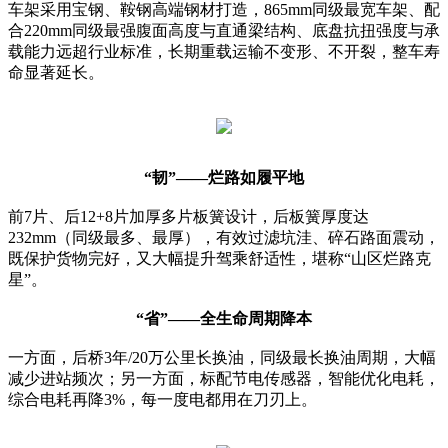
车架采用宝钢、鞍钢高端钢材打造，865mm同级最宽车架、配
合220mm同级最强腹面高度与直通梁结构、底盘抗扭强度与承
载能力远超行业标准，长期重载运输不变形、不开裂，整车寿
命显著延长。
“韧”——烂路如履平地
前7片、后12+8片加厚多片板簧设计，后板簧厚度达
232mm（同级最多、最厚），有效过滤坑洼、碎石路面震动，
既保护货物完好，又大幅提升驾乘舒适性，堪称“山区烂路克
星”。
“省”——全生命周期降本
一方面，后桥3年/20万公里长换油，同级最长换油周期，大幅
减少进站频次；另一方面，标配节电传感器，智能优化电耗，
综合电耗再降3%，每一度电都用在刀刃上。