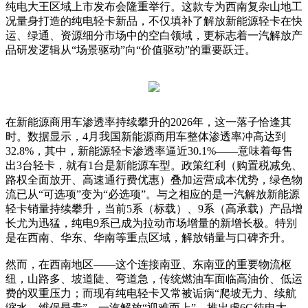
纯电大王区域上市发布会隆重举行。这款专为西南复杂山地工
况量身打造的纯电轻卡新品，不仅填补了解放新能源轻卡在快
运、绿通、资源细分市场中的空白领域，更标志着一汽解放产
品研发逻辑从“场景驱动”向“价值驱动”的重要跃迁。
在新能源商用车渗透率持续攀升的2026年，这一落子恰逢其
时。数据显示，4月我国新能源商用车整体渗透率冲高达到
32.8%，其中，新能源轻卡渗透率逼近30.1%——意味着每售
出3台轻卡，就有1台是新能源车型。政策红利（购置税减免、
路权全面放开、高速通行费优惠）叠加运营成本优势，绿色物
流已从“可选项”变为“必选项”。与之相应的是一汽解放新能源
轻卡销量持续攀升，当前5系（标载）、9系（高承载）产品增
长尤为迅猛，纯电9系已成为拉动市场增量的新增长极。特别
是在西南、华东、华南等重点区域，解放销量与口碑齐升。
然而，在西南地区——这个连接南亚、东南亚的重要物流枢
纽，山路多、坡道陡、弯道急，传统燃油车面临高油价、低运
费的双重压力；而现有纯电轻卡又常被诟病“爬坡无力、续航
缩水、维保昂贵”。一汽解放“迎难而上”，推出虎6G纯电大