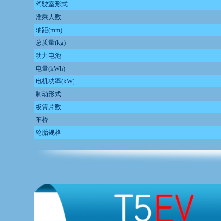
驾驶室形式
准乘人数
轴距(mm)
总质量(kg)
动力电池
电量(kWh)
电机功率(kW)
制动形式
板簧片数
车桥
轮胎规格