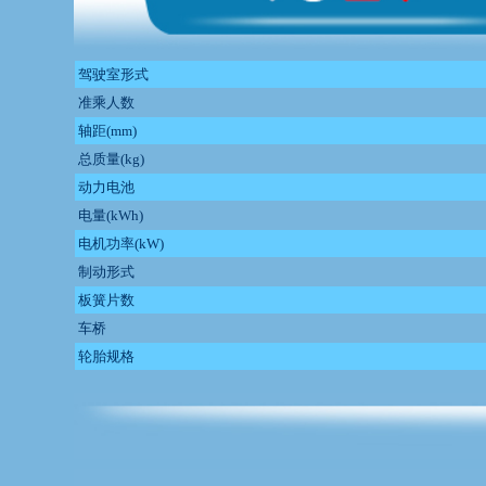
驾驶室形式
准乘人数
轴距(mm)
总质量(kg)
动力电池
电量(kWh)
电机功率(kW)
制动形式
板簧片数
车桥
轮胎规格