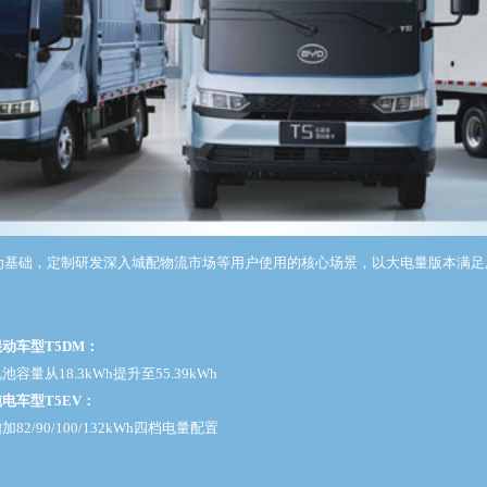
布局为基础，定制研发深入城配物流市场等用户使用的核心场景，以大电量版本满
动车型T5DM：
池容量从18.3kWh提升至55.39kWh
电车型T5EV：
加82/90/100/132kWh四档电量配置