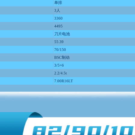
单排
3人
3360
4495
刀片电池
55.39
70/150
BSC制动
3/5+6
2.2/4.5t
7.00R16LT