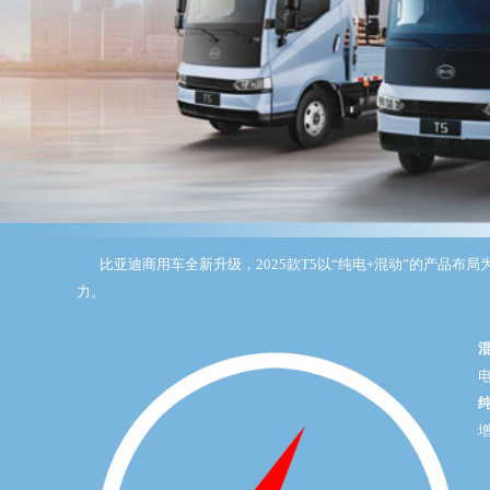
比亚迪商用车全新升级，2025款T5以“纯电+混动”的产品
力。
混
电
纯
增