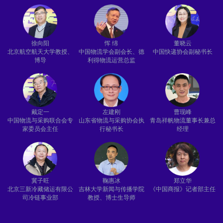
徐向阳
恽 绵
董晓云
北京航空航天大学教授、
中国物流学会副会长、德
中国快递协会副秘书长
博导
利得物流运营总监
戴定一
左建刚
曹现峰
中国物流与采购联合会专
山东省物流与采购协会执
青岛祥帆物流董事长兼总
家委员会主任
行秘书长
经理
冀子旺
鞠惠冰
郑立华
北京三新冷藏储运有限公
吉林大学新闻与传播学院
《中国商报》记者部主任
司冷链事业部
教授、博士生导师