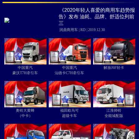
《2020年轻人喜爱的商用车趋势报
告》发布 油耗、品牌、舒适位列前
三
润鼎商用车 | RD | 2019.12.30
中国重汽
中国重汽
解放J6F轻卡
豪沃T7H牵引车
汕德卡C7H牵引车
奥铃大黄蜂
福田欧马可
江淮帅铃
（中卡）
超级卡车
全能城配版