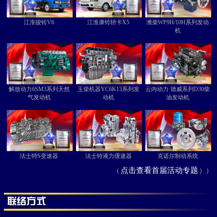
江淮骏铃V6
江淮康铃轿卡X5
潍柴WP9H/10H系列发动
机
解放动力6SM3系列天然
玉柴机器YC6K13系列发
云内动力·德威系列D30柴
气发动机
动机
油发动机
法士特S变速器
法士特液力缓速器
克诺尔制动系统
点击查看首届活动专题
（
））