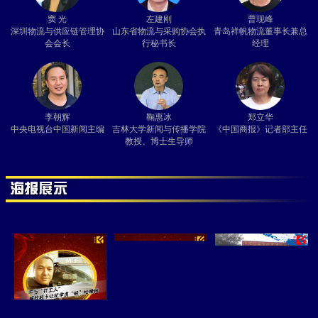
窦 光
左建刚
曹现峰
深圳物流与供应链管理协
山东省物流与采购协会执
青岛祥帆物流董事长兼总
会会长
行秘书长
经理
李朝辉
鞠惠冰
郑立华
中央电视台中国新闻主编
吉林大学新闻与传播学院
《中国商报》记者部主任
教授、博士生导师