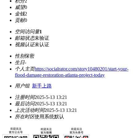
积分
2
威望
0
金钱
2
贡献
0
空间访问量
1
邮箱状态
未验证
视频认证
未认证
性别
保密
生日
-
个人主页
https://socialrator.com/story10480201/start-your-
flood-damage-restoration-atlanta-project-today
用户组
新手上路
注册时间
2025-5-13 13:21
最后访问
2025-5-13 13:21
上次活动时间
2025-5-13 13:21
所在时区
使用系统默认