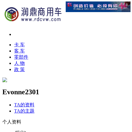
卡 车
客 车
零部件
人 物
政 策
Evonne2301
TA的资料
TA的主题
个人资料