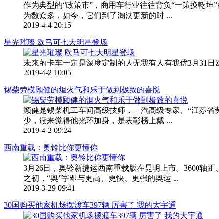
作为典型的“政策市”，商用车行业往往背负“一策换乾坤
为数众多，如今，它们到了淘汰更新的时 ...
2019-4-4 20:15
星光璀璨 欧马可七大明星登场
未来的卡车一定是深度定制的人无我有人有我优3月31
2019-4-2 10:05
锡柴劳模顾健的烟火气和乐于做到极致的喜悦
顾健是锡柴机工车间高级技师，一汽高级专家、“江苏省劳
少，读来觉得他光环加身，是表彰榜上戴 ...
2019-4-2 09:24
西南重载：奥铃比你更懂你
3月26日，奥铃新捷运西南重载版在昆明上市。3600轴距
之初，“奥”字即与更高、更快、更强的奥运 ...
2019-3-29 09:41
30国购买他家机场摆渡车397辆 厉害了 我的大宇通