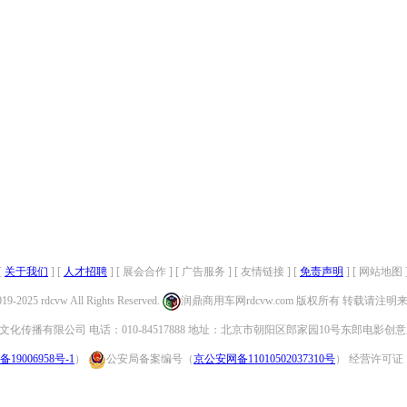
[
关于我们
] [
人才招聘
] [ 展会合作 ] [ 广告服务 ] [ 友情链接 ] [
免责声明
] [ 网站地图 
019-2025 rdcvw All Rights Reserved.
润鼎商用车网rdcvw.com 版权所有 转载请注
化传播有限公司 电话：010-84517888 地址：北京市朝阳区郎家园10号东郎电影创意
备19006958号-1
）
公安局备案编号（
京公安网备11010502037310号
） 经营许可证：（