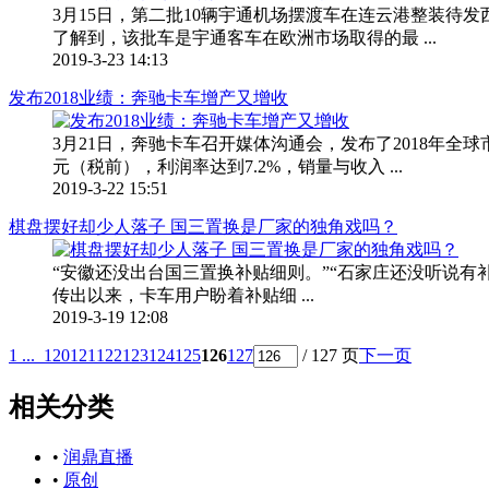
3月15日，第二批10辆宇通机场摆渡车在连云港整装待发
了解到，该批车是宇通客车在欧洲市场取得的最 ...
2019-3-23 14:13
发布2018业绩：奔驰卡车增产又增收
3月21日，奔驰卡车召开媒体沟通会，发布了2018年全球
元（税前），利润率达到7.2%，销量与收入 ...
2019-3-22 15:51
棋盘摆好却少人落子 国三置换是厂家的独角戏吗？
“安徽还没出台国三置换补贴细则。”“石家庄还没听说有补
传出以来，卡车用户盼着补贴细 ...
2019-3-19 12:08
1 ...
120
121
122
123
124
125
126
127
/ 127 页
下一页
相关分类
•
润鼎直播
•
原创