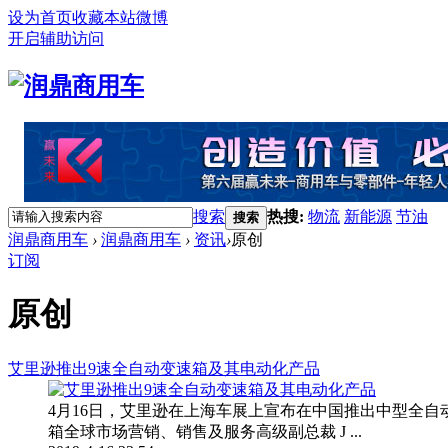
设为首页
收藏本站
微博
开启辅助访问
搜索
热搜:
物流
新能源
节油
搜索
润鼎商用车
›
润鼎商用车
›
资讯
›
原创
订阅
原创
艾里逊推出9速全自动变速箱及其电动化产品
4月16日，艾里逊在上海车展上宣布在中国推出中型全
箱全球市场营销、销售及服务高级副总裁 J ...