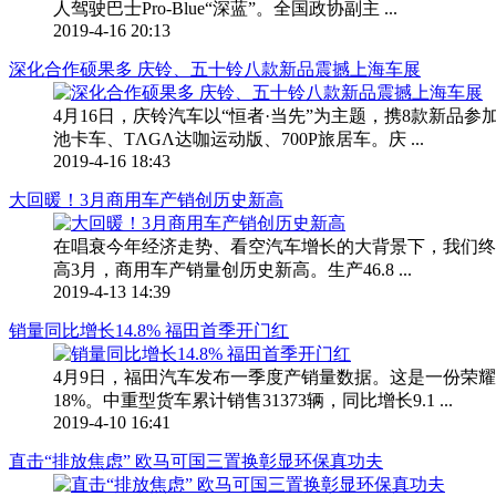
人驾驶巴士Pro-Blue“深蓝”。全国政协副主 ...
2019-4-16 20:13
深化合作硕果多 庆铃、五十铃八款新品震撼上海车展
4月16日，庆铃汽车以“恒者·当先”为主题，携8款新品参
池卡车、TΛGΛ达咖运动版、700P旅居车。庆 ...
2019-4-16 18:43
大回暖！3月商用车产销创历史新高
在唱衰今年经济走势、看空汽车增长的大背景下，我们终于
高3月，商用车产销量创历史新高。生产46.8 ...
2019-4-13 14:39
销量同比增长14.8% 福田首季开门红
4月9日，福田汽车发布一季度产销量数据。这是一份荣耀战
18%。中重型货车累计销售31373辆，同比增长9.1 ...
2019-4-10 16:41
直击“排放焦虑” 欧马可国三置换彰显环保真功夫