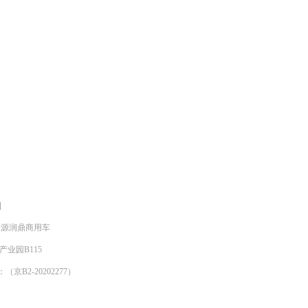
]
明来源润鼎商用车
产业园B115
京B2-20202277）