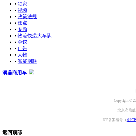
•
独家
•
视频
•
政策法规
•
焦点
•
专题
•
物流快递大车队
•
会议
•
广告
•
人物
•
智能网联
润鼎商用车
Copyright © 2
北京润鼎益文
ICP备案编号（
京ICP
返回顶部