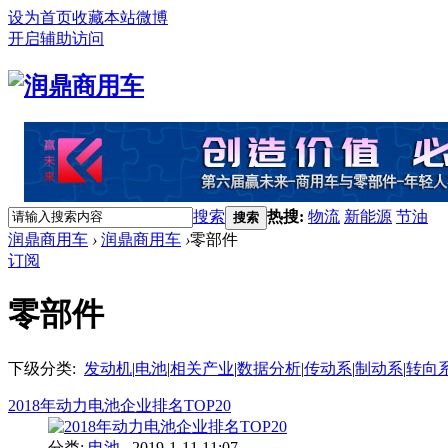
设为首页
收藏本站
微博
开启辅助访问
搜索
热搜:
物流
新能源
节油
搜索
润鼎商用车
›
润鼎商用车
›
零部件
订阅
零部件
下级分类:
发动机
|
电池
|
相关产业
|
数据分析
|
传动系
|
制动系
|
转向
2018年动力电池企业排名TOP20
分类:
电池
2019-1-11 11:07