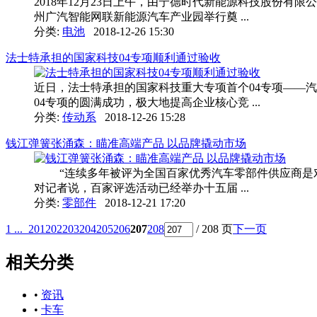
2018年12月23日上午，由宁德时代新能源科技股份
州广汽智能网联新能源汽车产业园举行奠 ...
分类:
电池
2018-12-26 15:30
法士特承担的国家科技04专项顺利通过验收
近日，法士特承担的国家科技重大专项首个04专项——
04专项的圆满成功，极大地提高企业核心竞 ...
分类:
传动系
2018-12-26 15:28
钱江弹簧张涌森：瞄准高端产品 以品牌撬动市场
“连续多年被评为全国百家优秀汽车零部件供应商是对钱
对记者说，百家评选活动已经举办十五届 ...
分类:
零部件
2018-12-21 17:20
1 ...
201
202
203
204
205
206
207
208
/ 208 页
下一页
相关分类
•
资讯
•
卡车