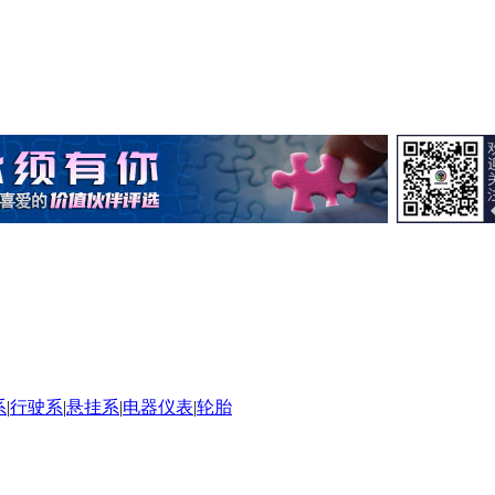
系
|
行驶系
|
悬挂系
|
电器仪表
|
轮胎