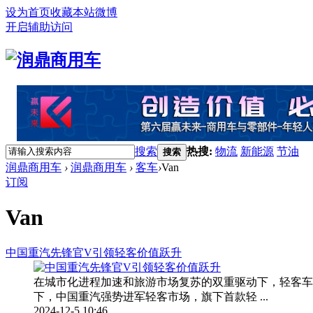
设为首页
收藏本站
微博
开启辅助访问
搜索
热搜:
物流
新能源
节油
搜索
润鼎商用车
›
润鼎商用车
›
客车
›
Van
订阅
Van
中国重汽先锋官V引领轻客价值跃升
在城市化进程加速和旅游市场复苏的双重驱动下，轻客车
下，中国重汽强势进军轻客市场，旗下首款轻 ...
2024-12-5 10:46