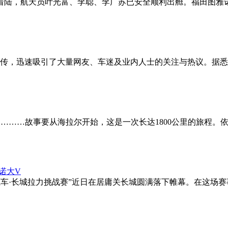
功着陆，航天员叶光富、李聪、李广苏已安全顺利出舱。福田图雅
传，迅速吸引了大量网友、车迷及业内人士的关注与热议。据悉
，…………故事要从海拉尔开始，这是一次长达1800公里的旅程
源车·长城拉力挑战赛”近日在居庸关长城圆满落下帷幕。在这场