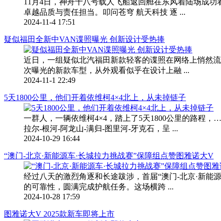
11月4日，神舟十八号载人飞船返回舱在东风着陆场成
卓越品质与责任担当。叩问苍穹 航天科技 逐 ...
2024-11-4 17:51
疑似福田全新中VAN谍照曝光 创新设计受热捧
近日，一组疑似北汽福田新款轻客的谍照在网络上悄然流
次曝光的新款车型，从外观看似乎在设计上融 ...
2024-11-1 22:49
5天1800公里，他们开着依维柯4×4北上，从未掉链子
一群人，一辆依维柯4×4，踏上了5天1800公里的路程
拉尔-根河-阿龙山-满归-图里河-牙克石，呈 ...
2024-10-29 16:44
“澳门-北京·新能源车·长城拉力挑战赛”保障组点赞图雅诺大V
经过八天的激烈角逐和长途跋涉，首届“澳门-北京·新能
的可靠性，圆满完成护航任务。这场横跨 ...
2024-10-28 17:59
图雅诺大V 2025款新车即将上市