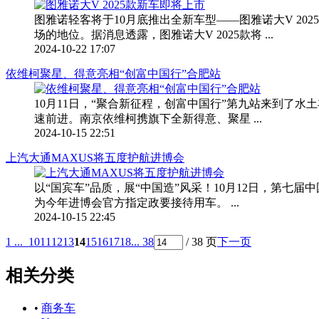
图雅诺轻客将于10月底推出全新车型——图雅诺大V 2
场的地位。据消息透露，图雅诺大V 2025款将 ...
2024-10-22 17:07
依维柯聚星、得意亮相“创富中国行”合肥站
10月11日，“聚合新征程，创富中国行”第九站来到
速前进。南京依维柯携旗下全新得意、聚星 ...
2024-10-15 22:51
上汽大通MAXUS将五度护航进博会
以“国宾车”品质，展“中国造”风采！10月12日，第七
为今年进博会官方指定政要接待用车。 ...
2024-10-15 22:45
1 ...
10
11
12
13
14
15
16
17
18
... 38
/ 38 页
下一页
相关分类
•
商务车