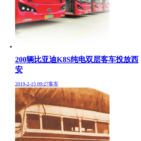
200辆比亚迪K8S纯电双层客车投放西
安
2019-2-15 09:27
客车