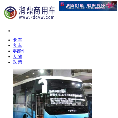
卡 车
客 车
零部件
人 物
政 策