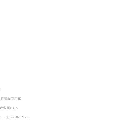
]
明来源润鼎商用车
产业园B115
京B2-20202277）