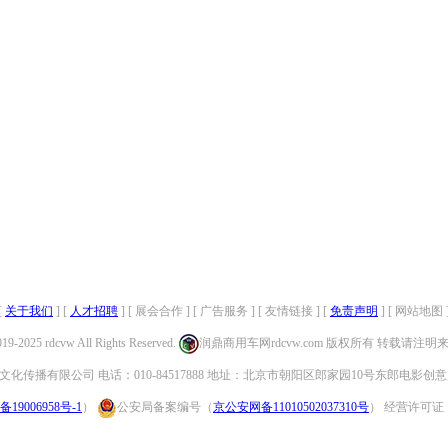
[
关于我们
] [
人才招聘
] [ 展会合作 ] [ 广告服务 ] [ 友情链接 ] [
免责声明
] [ 网站地图 
019-2025 rdcvw All Rights Reserved.
润鼎商用车网rdcvw.com 版权所有 转载请注
化传播有限公司 电话：010-84517888 地址：北京市朝阳区郎家园10号东郎电影创意
备19006958号-1
）
公安局备案编号（
京公安网备11010502037310号
） 经营许可证：（