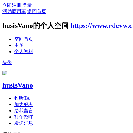
立即注册
登录
润鼎商用车
返回首页
husisVano的个人空间
https://www.rdcvw.
空间首页
主题
个人资料
头像
husisVano
收听TA
加为好友
给我留言
打个招呼
发送消息