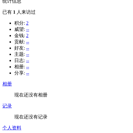
统计信息
已有
1
人来访过
积分:
2
威望:
--
金钱:
2
贡献:
--
好友:
--
主题:
--
日志:
--
相册:
--
分享:
--
相册
现在还没有相册
记录
现在还没有记录
个人资料