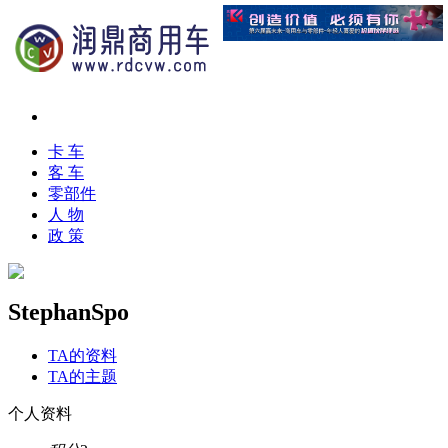
卡 车
客 车
零部件
人 物
政 策
StephanSpo
TA的资料
TA的主题
个人资料