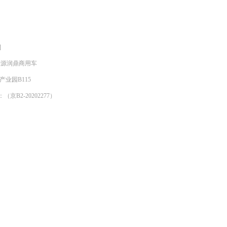
]
明来源润鼎商用车
产业园B115
京B2-20202277）