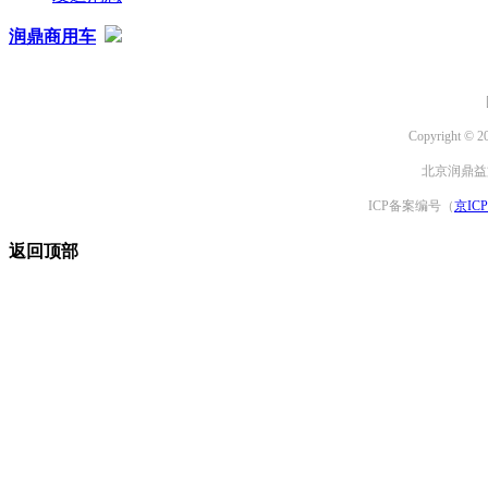
润鼎商用车
Copyright © 2
北京润鼎益文
ICP备案编号（
京ICP
返回顶部