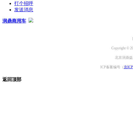
打个招呼
发送消息
润鼎商用车
Copyright © 2
北京润鼎益文
ICP备案编号（
京ICP
返回顶部