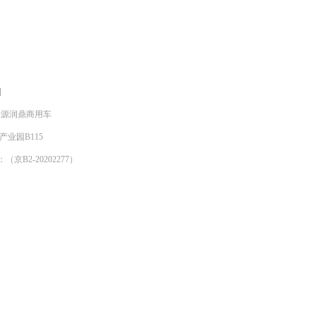
]
明来源润鼎商用车
产业园B115
京B2-20202277）