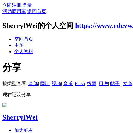
立即注册
登录
润鼎商用车
返回首页
SherrylWei的个人空间
https://www.rdcvw
空间首页
主题
个人资料
分享
按类型查看:
全部
|
网址
|
视频
|
音乐
|
Flash
|
投票
|
用户
|
帖子
|
文章
现在还没分享
SherrylWei
加为好友