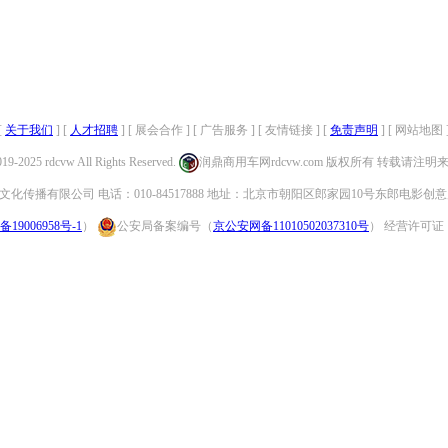
[
关于我们
] [
人才招聘
] [ 展会合作 ] [ 广告服务 ] [ 友情链接 ] [
免责声明
] [ 网站地图 
019-2025 rdcvw All Rights Reserved.
润鼎商用车网rdcvw.com 版权所有 转载请注
化传播有限公司 电话：010-84517888 地址：北京市朝阳区郎家园10号东郎电影创意
备19006958号-1
）
公安局备案编号（
京公安网备11010502037310号
） 经营许可证：（