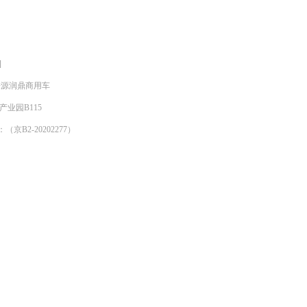
]
明来源润鼎商用车
产业园B115
京B2-20202277）