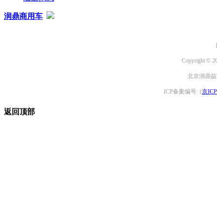
润鼎商用车
Copyright © 2
北京润鼎益文
ICP备案编号（
京ICP
返回顶部