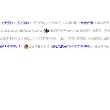
[
关于我们
] [
人才招聘
] [ 展会合作 ] [ 广告服务 ] [ 友情链接 ] [
免责声明
] [ 网站地图 
019-2025 rdcvw All Rights Reserved.
润鼎商用车网rdcvw.com 版权所有 转载请注
化传播有限公司 电话：010-84517888 地址：北京市朝阳区郎家园10号东郎电影创意
备19006958号-1
）
公安局备案编号（
京公安网备11010502037310号
） 经营许可证：（