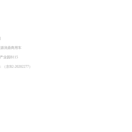
]
明来源润鼎商用车
产业园B115
京B2-20202277）