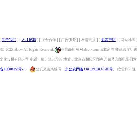
[
关于我们
] [
人才招聘
] [ 展会合作 ] [ 广告服务 ] [ 友情链接 ] [
免责声明
] [ 网站地图 
019-2025 rdcvw All Rights Reserved.
润鼎商用车网rdcvw.com 版权所有 转载请注
化传播有限公司 电话：010-84517888 地址：北京市朝阳区郎家园10号东郎电影创意
备19006958号-1
）
公安局备案编号（
京公安网备11010502037310号
） 经营许可证：（