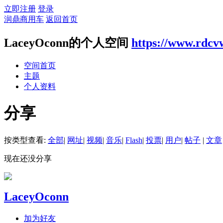
立即注册
登录
润鼎商用车
返回首页
LaceyOconn的个人空间
https://www.rdcv
空间首页
主题
个人资料
分享
按类型查看:
全部
|
网址
|
视频
|
音乐
|
Flash
|
投票
|
用户
|
帖子
|
文章
现在还没分享
LaceyOconn
加为好友