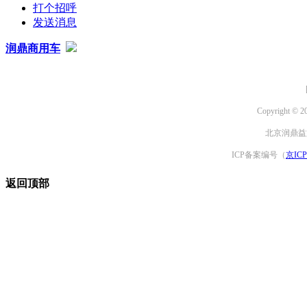
打个招呼
发送消息
润鼎商用车
Copyright © 2
北京润鼎益文
ICP备案编号（
京ICP
返回顶部