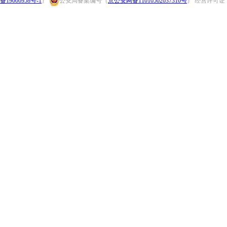
备19006958号-1
）
公安局备案编号（
京公安网备11010502037310号
） 经营许可证：（