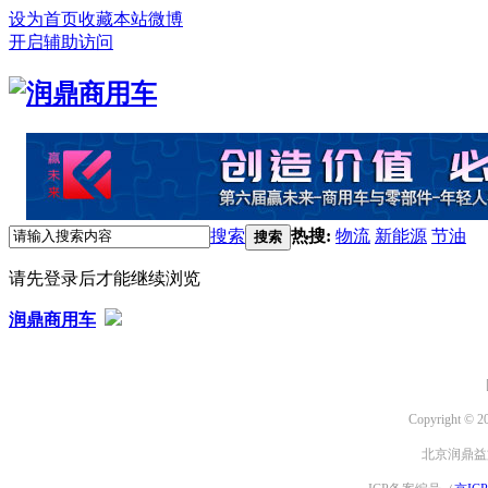
设为首页
收藏本站
微博
开启辅助访问
搜索
热搜:
物流
新能源
节油
搜索
请先登录后才能继续浏览
润鼎商用车
Copyright © 2
北京润鼎益文