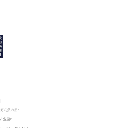
]
明来源润鼎商用车
产业园B115