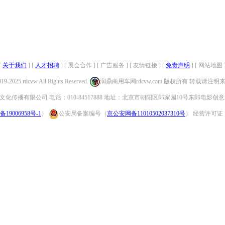
[
关于我们
] [
人才招聘
] [ 展会合作 ] [ 广告服务 ] [ 友情链接 ] [
免责声明
] [ 网站地图 
019-2025 rdcvw All Rights Reserved.
润鼎商用车网rdcvw.com 版权所有 转载请注
化传播有限公司 电话：010-84517888 地址：北京市朝阳区郎家园10号东郎电影创意
备19006958号-1
）
公安局备案编号（
京公安网备11010502037310号
） 经营许可证：（