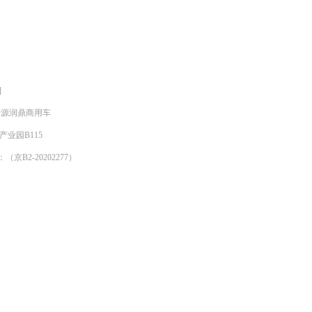
]
明来源润鼎商用车
产业园B115
京B2-20202277）