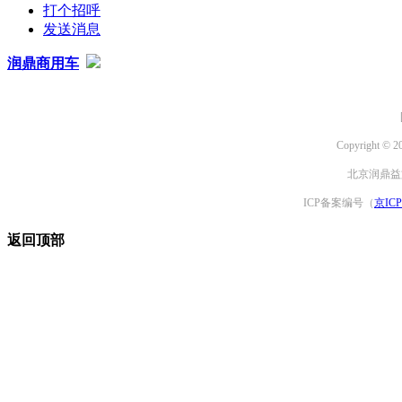
打个招呼
发送消息
润鼎商用车
Copyright © 2
北京润鼎益文
ICP备案编号（
京ICP
返回顶部