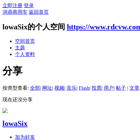
立即注册
登录
润鼎商用车
返回首页
lowaSix的个人空间
https://www.rdcvw.co
空间首页
主题
个人资料
分享
按类型查看:
全部
|
网址
|
视频
|
音乐
|
Flash
|
投票
|
用户
|
帖子
|
文章
现在还没分享
lowaSix
加为好友