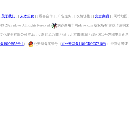
[
关于我们
] [
人才招聘
] [ 展会合作 ] [ 广告服务 ] [ 友情链接 ] [
免责声明
] [ 网站地图 
019-2025 rdcvw All Rights Reserved.
润鼎商用车网rdcvw.com 版权所有 转载请注
化传播有限公司 电话：010-84517888 地址：北京市朝阳区郎家园10号东郎电影创意
备19006958号-1
）
公安局备案编号（
京公安网备11010502037310号
） 经营许可证：（