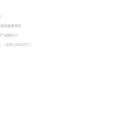
]
明来源润鼎商用车
产业园B115
京B2-20202277）