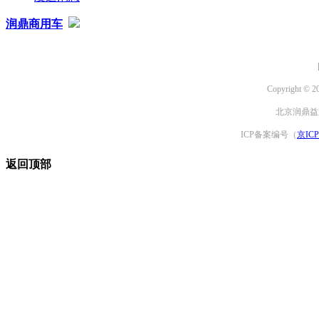
润鼎商用车
Copyright © 2
北京润鼎益文
ICP备案编号（
京ICP
返回顶部