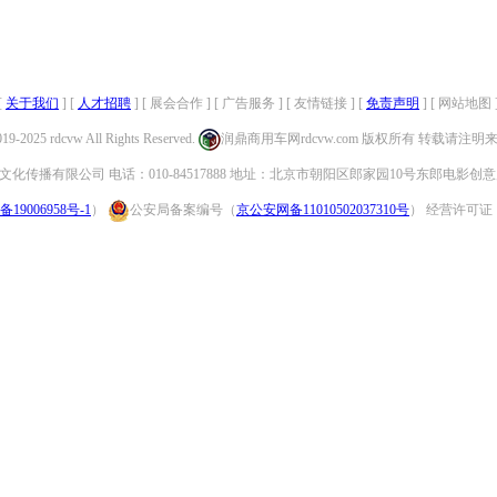
[
关于我们
] [
人才招聘
] [ 展会合作 ] [ 广告服务 ] [ 友情链接 ] [
免责声明
] [ 网站地图 
019-2025 rdcvw All Rights Reserved.
润鼎商用车网rdcvw.com 版权所有 转载请注
化传播有限公司 电话：010-84517888 地址：北京市朝阳区郎家园10号东郎电影创意
备19006958号-1
）
公安局备案编号（
京公安网备11010502037310号
） 经营许可证：（