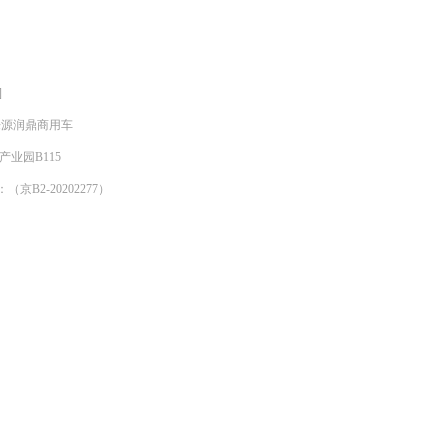
]
明来源润鼎商用车
产业园B115
京B2-20202277）