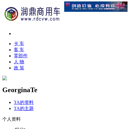
卡 车
客 车
零部件
人 物
政 策
GeorginaTe
TA的资料
TA的主题
个人资料