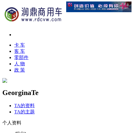
卡 车
客 车
零部件
人 物
政 策
GeorginaTe
TA的资料
TA的主题
个人资料