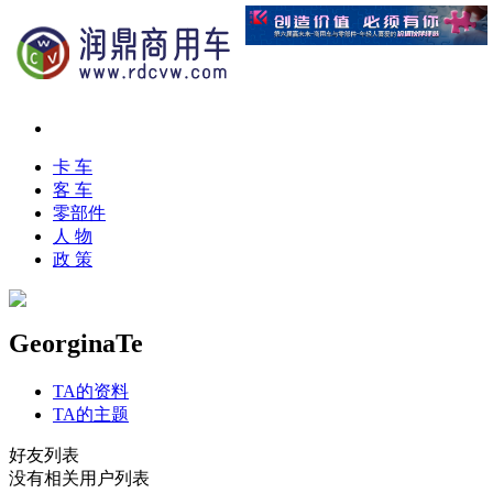
卡 车
客 车
零部件
人 物
政 策
GeorginaTe
TA的资料
TA的主题
好友列表
没有相关用户列表