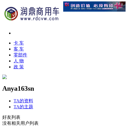
卡 车
客 车
零部件
人 物
政 策
Anya163sn
TA的资料
TA的主题
好友列表
没有相关用户列表