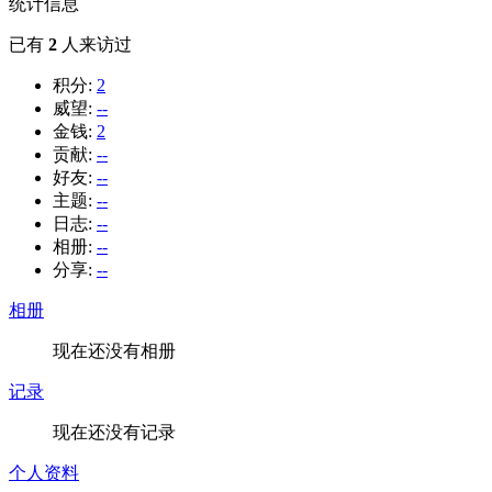
统计信息
已有
2
人来访过
积分:
2
威望:
--
金钱:
2
贡献:
--
好友:
--
主题:
--
日志:
--
相册:
--
分享:
--
相册
现在还没有相册
记录
现在还没有记录
个人资料