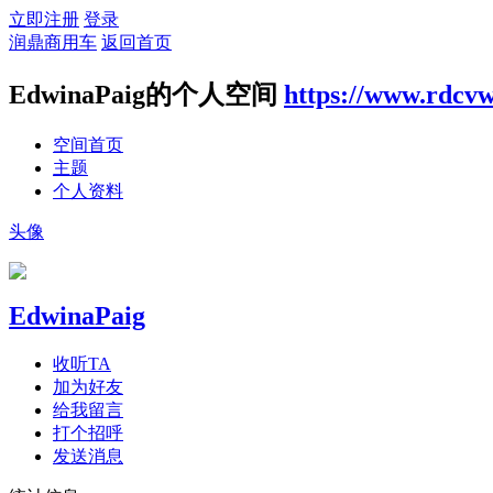
立即注册
登录
润鼎商用车
返回首页
EdwinaPaig的个人空间
https://www.rdcv
空间首页
主题
个人资料
头像
EdwinaPaig
收听TA
加为好友
给我留言
打个招呼
发送消息