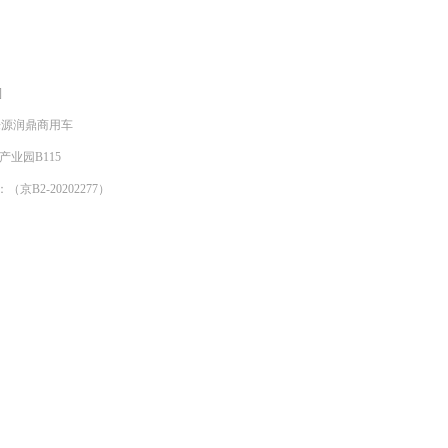
]
明来源润鼎商用车
产业园B115
京B2-20202277）