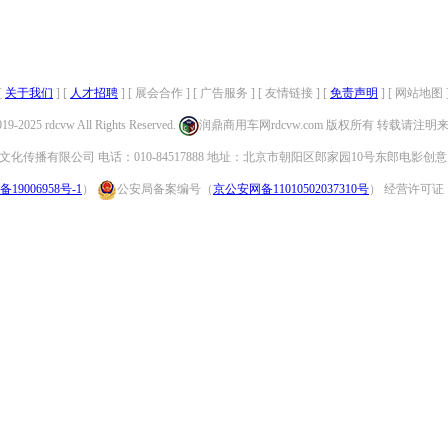
[
关于我们
] [
人才招聘
] [ 展会合作 ] [ 广告服务 ] [ 友情链接 ] [
免责声明
] [ 网站地图 
019-2025 rdcvw All Rights Reserved.
润鼎商用车网rdcvw.com 版权所有 转载请注
化传播有限公司 电话：010-84517888 地址：北京市朝阳区郎家园10号东郎电影创意
备19006958号-1
）
公安局备案编号（
京公安网备11010502037310号
） 经营许可证：（