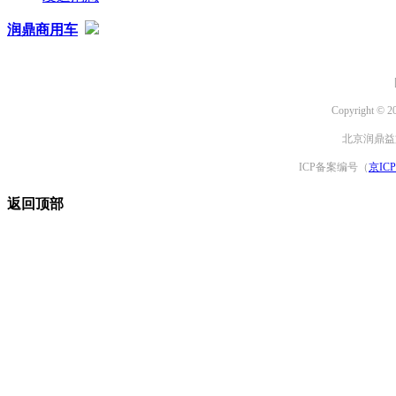
润鼎商用车
Copyright © 2
北京润鼎益文
ICP备案编号（
京ICP
返回顶部