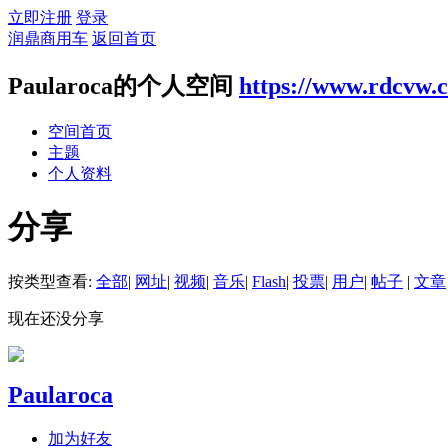
立即注册
登录
润鼎商用车
返回首页
Paularoca的个人空间
https://www.rdcvw.
空间首页
主题
个人资料
分享
按类型查看:
全部
|
网址
|
视频
|
音乐
|
Flash
|
投票
|
用户
|
帖子
|
文章
现在还没分享
Paularoca
加为好友