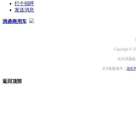
打个招呼
发送消息
润鼎商用车
Copyright © 2
北京润鼎益文
ICP备案编号（
京ICP
返回顶部