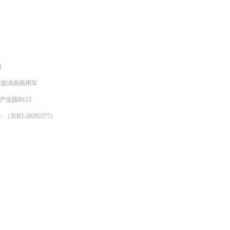
]
明来源润鼎商用车
产业园B115
京B2-20202277）