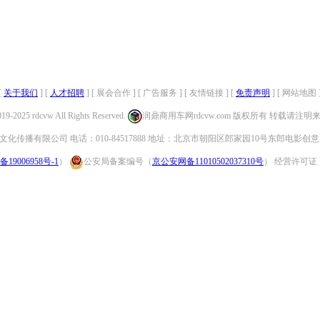
[
关于我们
] [
人才招聘
] [ 展会合作 ] [ 广告服务 ] [ 友情链接 ] [
免责声明
] [ 网站地图 
019-2025 rdcvw All Rights Reserved.
润鼎商用车网rdcvw.com 版权所有 转载请注
化传播有限公司 电话：010-84517888 地址：北京市朝阳区郎家园10号东郎电影创意
备19006958号-1
）
公安局备案编号（
京公安网备11010502037310号
） 经营许可证：（