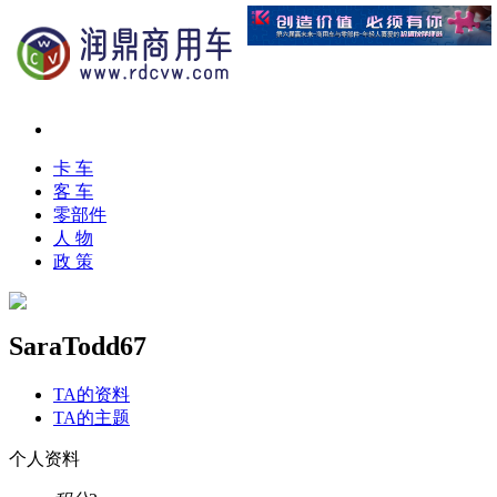
卡 车
客 车
零部件
人 物
政 策
SaraTodd67
TA的资料
TA的主题
个人资料