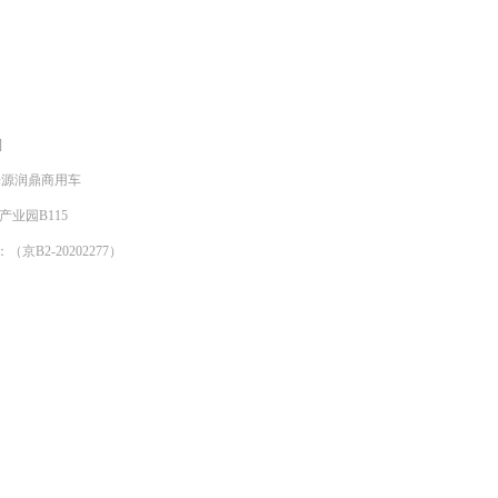
]
明来源润鼎商用车
产业园B115
京B2-20202277）