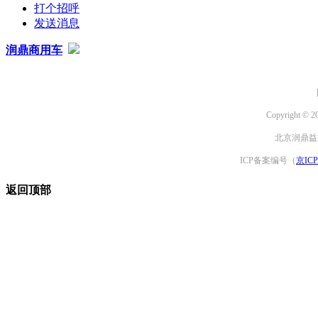
打个招呼
发送消息
润鼎商用车
Copyright © 2
北京润鼎益文
ICP备案编号（
京ICP
返回顶部