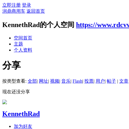
立即注册
登录
润鼎商用车
返回首页
KennethRad的个人空间
https://www.rdcv
空间首页
主题
个人资料
分享
按类型查看:
全部
|
网址
|
视频
|
音乐
|
Flash
|
投票
|
用户
|
帖子
|
文章
现在还没分享
KennethRad
加为好友