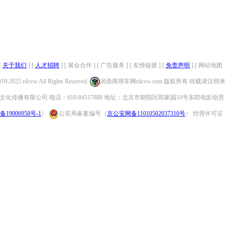
[
关于我们
] [
人才招聘
] [ 展会合作 ] [ 广告服务 ] [ 友情链接 ] [
免责声明
] [ 网站地图 
019-2025 rdcvw All Rights Reserved.
润鼎商用车网rdcvw.com 版权所有 转载请注
化传播有限公司 电话：010-84517888 地址：北京市朝阳区郎家园10号东郎电影创意
备19006958号-1
）
公安局备案编号（
京公安网备11010502037310号
） 经营许可证：（