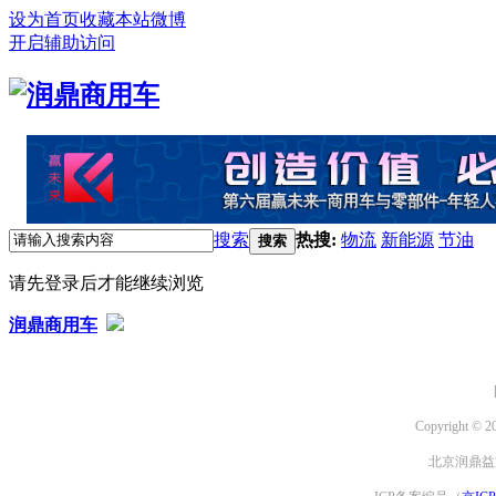
设为首页
收藏本站
微博
开启辅助访问
搜索
热搜:
物流
新能源
节油
搜索
请先登录后才能继续浏览
润鼎商用车
Copyright © 2
北京润鼎益文