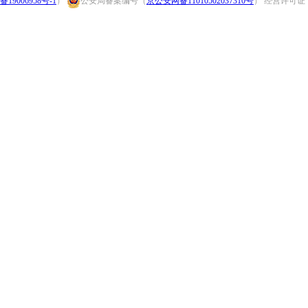
备19006958号-1
）
公安局备案编号（
京公安网备11010502037310号
） 经营许可证：（