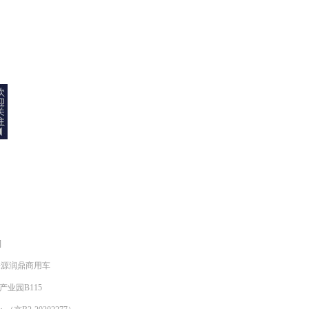
]
明来源润鼎商用车
产业园B115