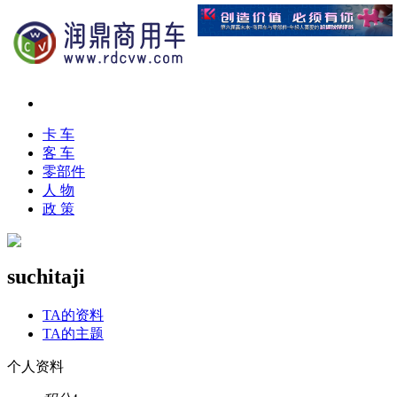
卡 车
客 车
零部件
人 物
政 策
suchitaji
TA的资料
TA的主题
个人资料