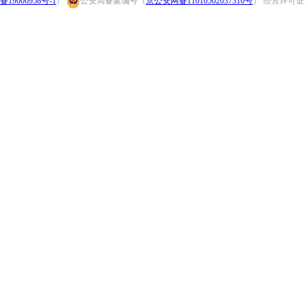
备19006958号-1
）
公安局备案编号（
京公安网备11010502037310号
） 经营许可证：（