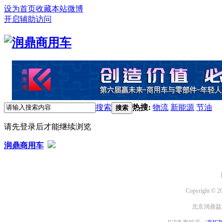
设为首页
收藏本站
微博
开启辅助访问
搜索
热搜:
物流
新能源
节油
搜索
请先登录后才能继续浏览
润鼎商用车
Copyright © 2
北京润鼎益文