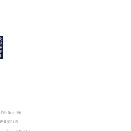
]
明来源润鼎商用车
产业园B115