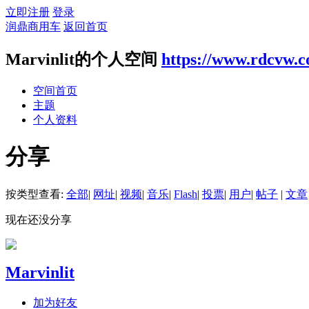
立即注册
登录
润鼎商用车
返回首页
Marvinlit的个人空间
https://www.rdcvw.
空间首页
主题
个人资料
分享
按类型查看:
全部
|
网址
|
视频
|
音乐
|
Flash
|
投票
|
用户
|
帖子
|
文章
现在还没分享
Marvinlit
加为好友