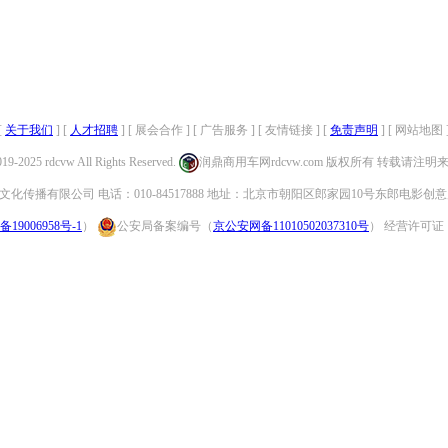
[
关于我们
] [
人才招聘
] [ 展会合作 ] [ 广告服务 ] [ 友情链接 ] [
免责声明
] [ 网站地图 
019-2025 rdcvw All Rights Reserved.
润鼎商用车网rdcvw.com 版权所有 转载请注
化传播有限公司 电话：010-84517888 地址：北京市朝阳区郎家园10号东郎电影创意
备19006958号-1
）
公安局备案编号（
京公安网备11010502037310号
） 经营许可证：（