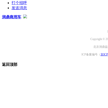
打个招呼
发送消息
润鼎商用车
Copyright © 2
北京润鼎益文
ICP备案编号（
京ICP
返回顶部