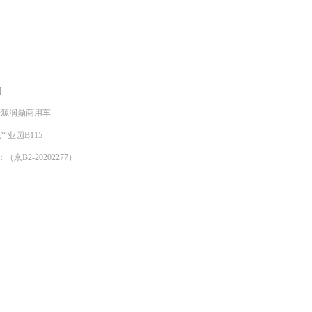
]
明来源润鼎商用车
产业园B115
京B2-20202277）