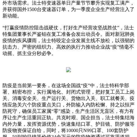
外市场需求。法士特变速器单日产量节节攀升实现复工满产，
并获得国外1500台变速器订单，为一季度企业生产经营注入了
新动能。
“打赢疫情防控阻击战硬仗，打好生产经营攻坚战胜仗”，法士
特集团董事长严鉴铂在复工准备会发出动员令。面对新冠肺炎
疫情的疾风骤雨，法士特咬定企业发展主线不放松，以强韧的
抗击力、严密的组织力、高效的执行力推动企业战“疫”情毫不
动摇、抓主业分秒必争。
防疫是当前第一要务，在这场全国战“疫”中，法士特科学部
署、精密布控，实行属地化、封闭式管理，把好复工员工上岗
关、消毒安全关、生产运行关、货物出入关、职工就餐关、疫
情应急关六个防疫重点关口，外防输入内防松懈、持之以恒严
防死守，确保员工家属“零”感染，生产生活区无盲区，有力有
序让生产生活重回正轨。共克时艰、国企担当，法士特集结海
内外力量，发挥资源优势，快速集结口罩、护目镜、防护服等
防疫物资保证自给，同时，将10000只N99口罩、100套防护
服、50副护目镜等价值34余万元的防疫物资通过可靠渠道捐