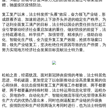
赠，驰援疫区疫情防治。
复工复产以来，法士特发挥“头雁”效应，奋力领飞产业链，形
成群雁齐追、加速前进的上下游齐头并进的稳定生产秩序。为
了达到全面复工满产的目标，法士特以国企的责任担当扛起工
业引擎驱动经济社会重启加速的重任。做好防疫的前提下，法
士特疏通堵点、科学排产、加强管理、精准执行，借助自动
化、智能化生产线，全力提升复工复产效能，抢抓市场窗口
期，领先产业链复工，坚决杜绝任何原因导致的生产停摆，为
努力实现地方经济社会发展目标贡献法士特力量。
松柏之质，经霜犹茂。面对新冠肺炎疫情的考验，法士特居危
思进、寻机破题，更加坚定了以创新推动企业高质量发展的信
心和抉择。在抗击疫情和复工复产两项工作都要抓、两手都要
硬、两手都要赢的特殊时期，法士特运用信息化管理、远程办
公、异地协作、自动化生产、智能化物流等现代化管理体系和
生产方式的优势凸显出来，同时也倒逼配套产业链的升级换
代。疫情防控和生产经营两场大考同时进行，也为法士特指明