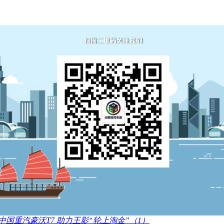
中国重汽豪沃T7 助力王影“轮上淘金”（1）