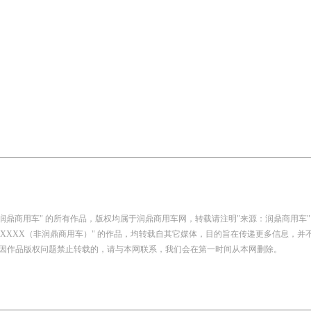
：润鼎商用车" 的所有作品，版权均属于润鼎商用车网，转载请注明"来源：润鼎商用车"
自：XXXX（非润鼎商用车）" 的作品，均转载自其它媒体，目的旨在传递更多信息，
因作品版权问题禁止转载的，请与本网联系，我们会在第一时间从本网删除。