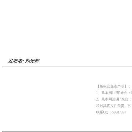
发布者: 刘光辉
【版权及免责声明】：
1、凡本网注明"来自
2、凡本网注明 "来
和对其真实性负责。如
联系QQ：59887397