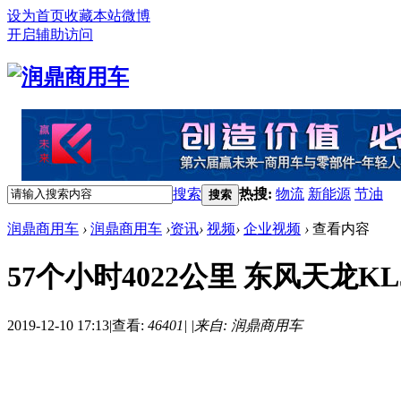
设为首页
收藏本站
微博
开启辅助访问
搜索
热搜:
物流
新能源
节油
搜索
润鼎商用车
›
润鼎商用车
›
资讯
›
视频
›
企业视频
›
查看内容
57个小时4022公里 东风天龙K
2019-12-10 17:13
|
查看:
46401
|
|
来自: 润鼎商用车