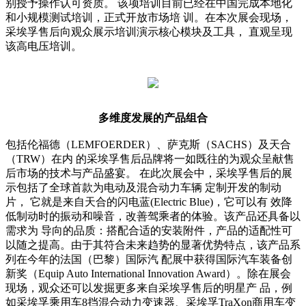
别授予操作认可资质。 该项培训目前已经在中国完成本地化
和小规模测试培训，正式开放市场培 训。在本次展会现场，
采埃孚售后向观众展示培训演示核心模块及工具， 直观呈现
该高电压培训。
多维度发展的产品组合
包括伦福德（LEMFOERDER）、萨克斯（SACHS）及天合
（TRW）在内 的采埃孚售后品牌将一如既往的为观众呈献售
后市场的技术与产品盛宴。 在此次展会中，采埃孚售后的展
示包括了全球首款为电动及混合动力车辆 定制开发的制动
片， 它就是来自天合的闪电蓝(Electric Blue)，它可以有 效降
低制动时的振动和噪音，改善驾乘者的体验。该产品还具备以
需求为 导向的品质：搭配合适的安装附件，产品的适配性可
以随之提高。由于其符合未来趋势的显著优势特点，该产品系
列在今年的法国（巴黎）国际汽 配展中获得国际汽车装备创
新奖（Equip Auto International Innovation Award）。除在展会
现场，观众还可以发掘更多来自采埃孚售后的明星产 品，例
如采埃孚乘用车8挡混合动力变速器、采埃孚TraXon商用车变