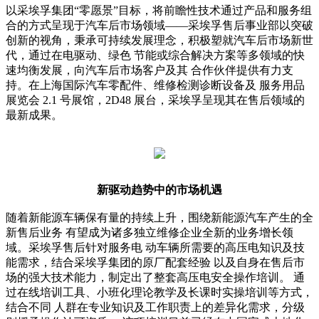
以采埃孚集团“零愿景”目标，将前瞻性技术通过产品和服务组
合的方式呈现于汽车后市场领域——采埃孚售后事业部以突破
创新的视角，秉承可持续发展理念，积极塑就汽车后市场新世
代，通过在电驱动、绿色 节能或综合解决方案等多领域的快
速均衡发展，向汽车后市场客户及其 合作伙伴提供有力支
持。在上海国际汽车零配件、维修检测诊断设备及 服务用品
展览会 2.1 号展馆，2D48 展台，采埃孚呈现其在售后领域的
最新成果。
新驱动趋势中的市场机遇
随着新能源车辆保有量的持续上升，围绕新能源汽车产生的全
新售后业务 有望成为诸多独立维修企业全新的业务增长领
域。采埃孚售后针对服务电 动车辆所需要的高压电知识及技
能需求，结合采埃孚集团的原厂配套经验 以及自身在售后市
场的强大技术能力，制定出了整套高压电安全操作培训。 通
过在线培训工具、小班化理论教学及长课时实操培训等方式，
结合不同 人群在专业知识及工作职责上的差异化需求，分级