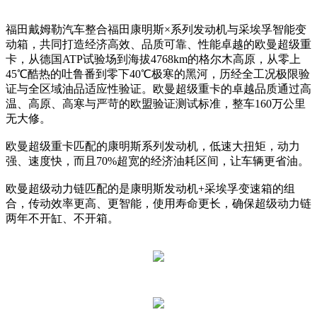
福田戴姆勒汽车整合福田康明斯×系列发动机与采埃孚智能变
动箱，共同打造经济高效、品质可靠、性能卓越的欧曼超级重
卡，从德国ATP试验场到海拔4768km的格尔木高原，从零上
45℃酷热的吐鲁番到零下40℃极寒的黑河，历经全工况极限验
证与全区域油品适应性验证。欧曼超级重卡的卓越品质通过高
温、高原、高寒与严苛的欧盟验证测试标准，整车160万公里
无大修。
欧曼超级重卡匹配的康明斯系列发动机，低速大扭矩，动力
强、速度快，而且70%超宽的经济油耗区间，让车辆更省油。
欧曼超级动力链匹配的是康明斯发动机+采埃孚变速箱的组
合，传动效率更高、更智能，使用寿命更长，确保超级动力链
两年不开缸、不开箱。