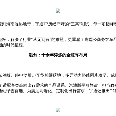
海南湿热地带，宇通T7历经严苛的“三高”测试，每一项指标都对
的短板，解决了行业“从无到有”的难题，更重塑了高端公商务客车
围的时代征程。
砺剑：十余年淬炼的全矩阵布局
后，柴油版、纯电动版T7车型相继落地，多元动力路线同步攻坚、
成了适配各类高端出行需求的产品谱系。汽油版平顺静谧，担当政
通勤绿色首选。为满足高端化、定制化出行需求，宇通还推出T7