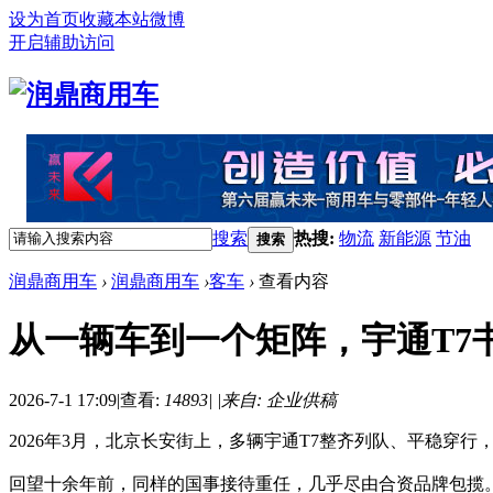
设为首页
收藏本站
微博
开启辅助访问
搜索
热搜:
物流
新能源
节油
搜索
润鼎商用车
›
润鼎商用车
›
客车
›
查看内容
从一辆车到一个矩阵，宇通T7
2026-7-1 17:09
|
查看:
14893
|
|
来自: 企业供稿
2026年3月，北京长安街上，多辆宇通T7整齐列队、平稳穿
回望十余年前，同样的国事接待重任，几乎尽由合资品牌包揽