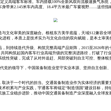
新定义高端客车标准。车内搭载100%全新风双向流极速换气系
最高车身带来2.145米车内高度、18.4平方米最广车窗视野……这
造与文化审美的深度融合。根植东方美学底蕴，天域S12兼容全
端化进程，本质上是技术实力与文化自信的双向赋能，是本土审美
到持续迭代升级、构筑完整高端产品矩阵，2015至2026年的
局，共同构筑起国内客车行业高端升级的完整演进路径，打破了行
系统性突破，完成了从对外追赶、局部突破到自主可控、整体蜕
是新时代党的领导下，中国装备制造业坚守实业本源、坚持自主创
，取决于一个时代的担当。交通装备制造业作为实体经济的重要
技术积累与产业实践，宇通客车将锚定“制造强国”建设目标，持
民族工业稳步进阶，推动中国交通装备制造产业深度融入全球发