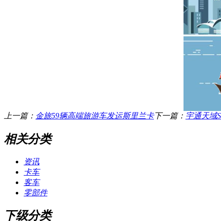
上一篇：
金旅59辆高端旅游车发运斯里兰卡
下一篇：
宇通天域S
相关分类
资讯
卡车
客车
零部件
下级分类