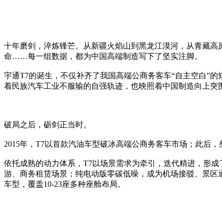
十年磨剑，淬炼锋芒。从新疆火焰山到黑龙江漠河，从青藏高原到
命……每一组数据，都为中国高端制造写下了坚实注脚。
宇通T7的诞生，不仅补齐了我国高端公商务客车“自主空白”
着民族汽车工业不服输的自强轨迹，也映照着中国制造向上突
破局之后，砺剑正当时。
2015年，T7以首款汽油车型破冰高端公商务客车市场；此
依托成熟的动力体系，T7以场景需求为牵引，迭代精进，形
游、商务租赁场景；纯电动版零碳低噪，成为机场接驳、景区
车型，覆盖10-23座多种座舱布局。