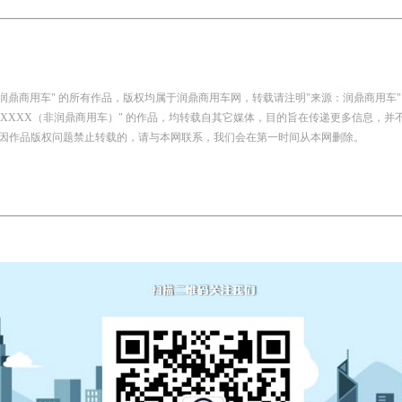
：润鼎商用车" 的所有作品，版权均属于润鼎商用车网，转载请注明"来源：润鼎商用车"
自：XXXX（非润鼎商用车）" 的作品，均转载自其它媒体，目的旨在传递更多信息，
因作品版权问题禁止转载的，请与本网联系，我们会在第一时间从本网删除。