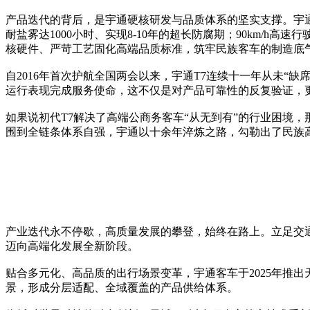
产品迭代的背后，是宇通硬核研发与品质体系的坚实支撑。宇通
耐盐雾达1000小时、实现8-10年的超长防腐期；90km/h
核硬件、严苛工艺固化高端品质标准，筑牢民族客车的制造底
自2016年首次护航全国两会以来，宇通T7连续十一年从未“
运行表现完成服务使命，这不仅是对产品可靠性的反复验证，
如果说初代T7解决了高端公商务客车“从无到有”的行业困境
围到全链条体系自强，宇通以十余年淬炼之路，勾勒出了民族
产业迭代永不停歇，高质量发展的攀登，始终在路上。立足交
迈向高端化发展全新阶段。
贴合多元化、高品质的出行场景变革，宇通客车于2025年推
景，形成分层适配、全域覆盖的产品供给体系。