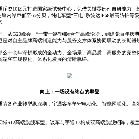
斥资10亿元打造国家级试验中心，凭借关键零部件自研能力，
高速行驶舱内噪声低至65分贝，纯电车型“三电”系统达IP68最高
气。
缺席”。从G20峰会、“一带一路”国际合作高峰论坛，到建党百年
更是对自主品牌高端制造能力与服务支撑体系协同联动的长期锤
，那么十余年深耕形成的全动力、全场景、高品质、高服务的完整
高端客车规模化、体系化发展的清晰脉络。
向上：一场没有终点的攀登
通装备产业转型纵深期，宇通客车坚守电动化、智能网联化、高
出天域S12高端旗舰车型。该车与宇通T7构成双高端旗舰矩阵，