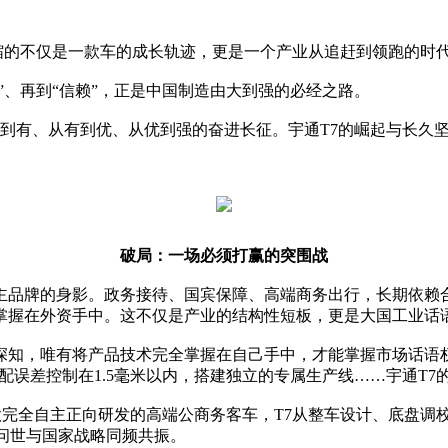
浓缩的不仅是一款车的成长轨迹，更是一个产业从追赶到领跑的时
”、再到“信赖”，正是中国制造由大到强的必经之路。
无到有、从有到优、从优到强的奋进长征。宇通T7的崛起与长久
破局：一场必须打赢的突围战
自主品牌的身影。政务接待、国宾保障、高端商务出行，长期依
掌握在外资手中。这不仅是产业的结构性短板，更是大国工业话
深知，唯有将产品技术完全掌握在自己手中，才能掌握市场话语
装配误差控制在1.5毫米以内，搭建独立的专属生产线……宇通T7
内首款完全自主正向研发的高端公商务客车，T7从整车设计、底盘
的问世与国家战略同频共振。