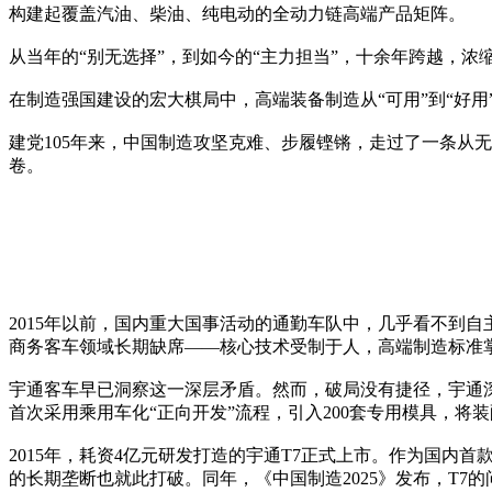
构建起覆盖汽油、柴油、纯电动的全动力链高端产品矩阵。
从当年的“别无选择”，到如今的“主力担当”，十余年跨越，
在制造强国建设的宏大棋局中，高端装备制造从“可用”到“好用
建党105年来，中国制造攻坚克难、步履铿锵，走过了一条从
卷。
2015年以前，国内重大国事活动的通勤车队中，几乎看不到
商务客车领域长期缺席——核心技术受制于人，高端制造标准
宇通客车早已洞察这一深层矛盾。然而，破局没有捷径，宇通
首次采用乘用车化“正向开发”流程，引入200套专用模具，将
2015年，耗资4亿元研发打造的宇通T7正式上市。作为国
的长期垄断也就此打破。同年，《中国制造2025》发布，T7