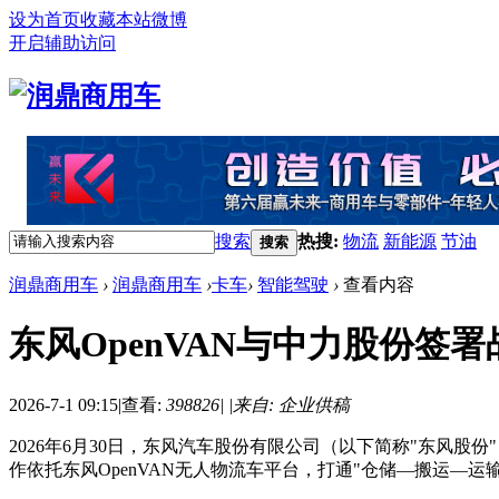
设为首页
收藏本站
微博
开启辅助访问
搜索
热搜:
物流
新能源
节油
搜索
润鼎商用车
›
润鼎商用车
›
卡车
›
智能驾驶
›
查看内容
东风OpenVAN与中力股份签
2026-7-1 09:15
|
查看:
398826
|
|
来自: 企业供稿
2026年6月30日，东风汽车股份有限公司（以下简称"东风
作依托东风OpenVAN无人物流车平台，打通"仓储—搬运—运