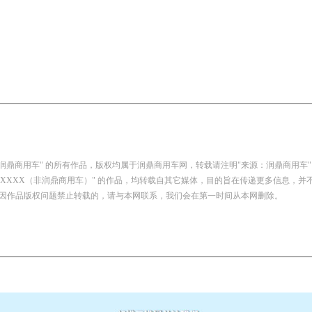
：润鼎商用车" 的所有作品，版权均属于润鼎商用车网，转载请注明"来源：润鼎商用车"
自：XXXX（非润鼎商用车）" 的作品，均转载自其它媒体，目的旨在传递更多信息，
因作品版权问题禁止转载的，请与本网联系，我们会在第一时间从本网删除。