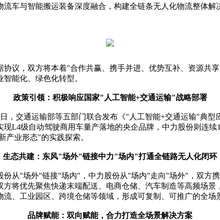
物流车与智能搬运装备深度融合，构建全链条无人化物流整体解
。
据协议，双方将本着"合作共赢、携手并进、优势互补、资源共享
业智能化、绿色化转型。
政策引领：积极响应国家"人工智能+交通运输"战略部署
5日，交通运输部等五部门联合发布《"人工智能+交通运输"典
现L4级自动驾驶商用车量产落地的央企品牌，中力股份则连续
新产业形态"的实践探索。
生态共建：东风"场外"链接中力"场内"打通全链路无人化闭环
从"场外"链接"场内"，中力股份从"场内"走向"场外"，双方
双方将优先聚焦快递末端配送、电商仓储、汽车制造等高频场景
物流、工业园区、跨境仓储等领域，形成可复制、可推广的全场
品牌赋能：双向赋能，合力打造全场景解决方案