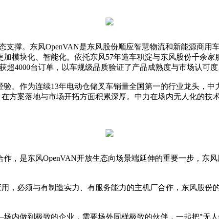
态支撑。东风OpenVAN是东风股份顺应智慧物流和新能源商用车
更加模块化、智能化。依托东风57年造车积淀与东风股份千余家服
斩获超4000台订单，以车规级品质验证了产品成熟度与市场认可度
验。作为连续13年电动仓储叉车销量全国第一的行业龙头，中力
户，在方案落地与市场开拓方面积累深厚。中力在场内无人化的技
作，是东风OpenVAN开放生态向场景端延伸的重要一步，东
应用，必须与有制造实力、有服务能力的主机厂合作，东风股份
—场内做到极致的企业，需要场外同样极致的伙伴，一起把"无人