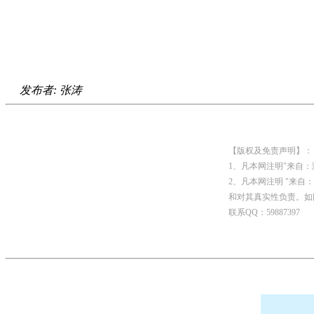
发布者: 张涛
【版权及免责声明】：
1、凡本网注明"来自
2、凡本网注明 "来
和对其真实性负责。如
联系QQ：59887397