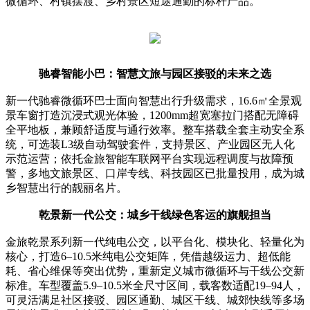
微循环、村镇摆渡、乡村景区短途通勤的标杆产品。
驰睿智能小巴：智慧文旅与园区接驳的未来之选
新一代驰睿微循环巴士面向智慧出行升级需求，16.6㎡全景观
景车窗打造沉浸式观光体验，1200mm超宽塞拉门搭配无障碍
全平地板，兼顾舒适度与通行效率。整车搭载全套主动安全系
统，可选装L3级自动驾驶套件，支持景区、产业园区无人化
示范运营；依托金旅智能车联网平台实现远程调度与故障预
警，多地文旅景区、口岸专线、科技园区已批量投用，成为城
乡智慧出行的靓丽名片。
乾景新一代公交：城乡干线绿色客运的旗舰担当
金旅乾景系列新一代纯电公交，以平台化、模块化、轻量化为
核心，打造6–10.5米纯电公交矩阵，凭借越级运力、超低能
耗、省心维保等突出优势，重新定义城市微循环与干线公交新
标准。车型覆盖5.9–10.5米全尺寸区间，载客数适配19–94人，
可灵活满足社区接驳、园区通勤、城区干线、城郊快线等多场