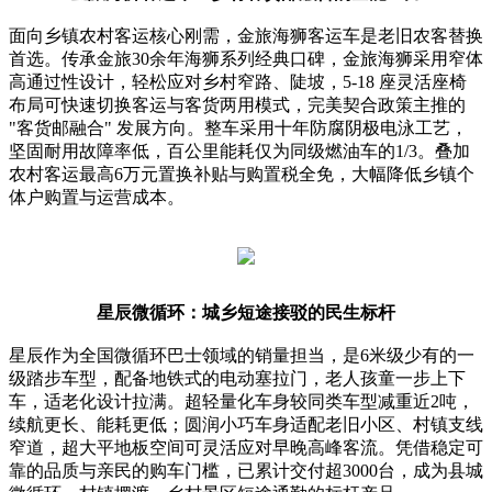
面向乡镇农村客运核心刚需，金旅海狮客运车是老旧农客替换
首选。传承金旅30余年海狮系列经典口碑，金旅海狮采用窄体
高通过性设计，轻松应对乡村窄路、陡坡，5-18 座灵活座椅
布局可快速切换客运与客货两用模式，完美契合政策主推的
"客货邮融合" 发展方向。整车采用十年防腐阴极电泳工艺，
坚固耐用故障率低，百公里能耗仅为同级燃油车的1/3。叠加
农村客运最高6万元置换补贴与购置税全免，大幅降低乡镇个
体户购置与运营成本。
星辰微循环：城乡短途接驳的民生标杆
星辰作为全国微循环巴士领域的销量担当，是6米级少有的一
级踏步车型，配备地铁式的电动塞拉门，老人孩童一步上下
车，适老化设计拉满。超轻量化车身较同类车型减重近2吨，
续航更长、能耗更低；圆润小巧车身适配老旧小区、村镇支线
窄道，超大平地板空间可灵活应对早晚高峰客流。凭借稳定可
靠的品质与亲民的购车门槛，已累计交付超3000台，成为县城