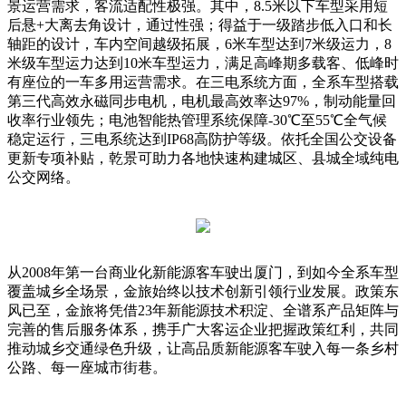
景运营需求，客流适配性极强。其中，8.5米以下车型采用短
后悬+大离去角设计，通过性强；得益于一级踏步低入口和长
轴距的设计，车内空间越级拓展，6米车型达到7米级运力，8
米级车型运力达到10米车型运力，满足高峰期多载客、低峰时
有座位的一车多用运营需求。在三电系统方面，全系车型搭载
第三代高效永磁同步电机，电机最高效率达97%，制动能量回
收率行业领先；电池智能热管理系统保障-30℃至55℃全气候
稳定运行，三电系统达到IP68高防护等级。依托全国公交设备
更新专项补贴，乾景可助力各地快速构建城区、县城全域纯电
公交网络。
从2008年第一台商业化新能源客车驶出厦门，到如今全系车型
覆盖城乡全场景，金旅始终以技术创新引领行业发展。政策东
风已至，金旅将凭借23年新能源技术积淀、全谱系产品矩阵与
完善的售后服务体系，携手广大客运企业把握政策红利，共同
推动城乡交通绿色升级，让高品质新能源客车驶入每一条乡村
公路、每一座城市街巷。