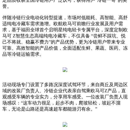
定品质收获全国冷链用户广泛认可，获得用户”冷链一哥”的美
誉。
伴随冷链行业电动化转型提速，市场对低能耗、高智能、高舒
适纯电冷藏车需求激增。欧航欧马可前瞻行业发展及用户需
求，基于福田全球首个启明星纯电轻卡专属平台，深度定制欧
马可 Z智慧生态高端纯电冷藏车，不仅具备 “尝鲜不踩坑、悦
己不将就、稳赢不费力”的产品优势，更为冷链用户带来专业
可靠、高效智能的产品价值，全面适配生鲜、果蔬、医药、冻
品等冷链运输需求。
活动现场专门设置了多路况深度试驾环节，来自商丘及周边区
域的改装厂负责人、冷链企业代表亲自驾乘欧马可Z产品，直
观感受车辆的专业实力，分享用车感受。一位改装厂负责人现
场感叹：“这车动力很足，起步不肉，爬坡轻松，坡起不溜
车，无论是山路还是高速超车都能游刃有余。”