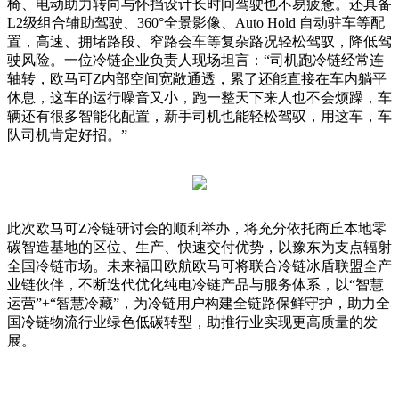
椅、电动助力转向与怀挡设计长时间驾驶也不易疲惫。还具备
L2级组合辅助驾驶、360°全景影像、Auto Hold 自动驻车等配
置，高速、拥堵路段、窄路会车等复杂路况轻松驾驭，降低驾
驶风险。一位冷链企业负责人现场坦言：“司机跑冷链经常连
轴转，欧马可Z内部空间宽敞通透，累了还能直接在车内躺平
休息，这车的运行噪音又小，跑一整天下来人也不会烦躁，车
辆还有很多智能化配置，新手司机也能轻松驾驭，用这车，车
队司机肯定好招。”
此次欧马可Z冷链研讨会的顺利举办，将充分依托商丘本地零
碳智造基地的区位、生产、快速交付优势，以豫东为支点辐射
全国冷链市场。未来福田欧航欧马可将联合冷链冰盾联盟全产
业链伙伴，不断迭代优化纯电冷链产品与服务体系，以“智慧
运营”+“智慧冷藏”，为冷链用户构建全链路保鲜守护，助力全
国冷链物流行业绿色低碳转型，助推行业实现更高质量的发
展。