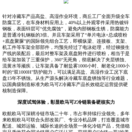
针对冷藏车产品高盐、高湿作业环境，商丘工厂全面升级全车
防腐工艺，在车身材料应用上，40%以上外观零件采用热镀锌
钢板，表面锌层可“优先腐蚀”，避免内部钢板生锈，防腐能力
是普通冷轧钢板的3倍。并且车架采用了“单片电泳+总成喷粉
+底盘聚脲”的国际领先组合工艺，即横纵梁、连接板、支架、
机工件等车架全部部件，均预先经过了电泳处理，经过铆接生
产线的装配后，最后对整车架及底盘附件进行喷粉，相当于是
给车架加装了三重保护，360°无死角，彻底解决了夹层锈蚀、
流黄水等顽疾，让车架具备了耐盐雾1000小时、耐老化1000小
时的“双1000H”防护能力，可以满足高盐、高湿作业工况下底
盘15年不锈蚀。从生产源头解决冷藏车底盘锈蚀等行业难题，
以国典级制造标准为欧马可Z冷藏车产品长效稳定运营提供硬
核制造保障。
深度试驾体验，彰显欧马可Z冷链装备硬核实力
欧航欧马可深耕冷链市场二十年，市占率持续行业领先，多年
来欧航欧马可联合头部改装厂、专业冷机品牌，打造覆盖城市
配送、城郊运输、城际长途的全场景一体化冷链产品，凭借稳