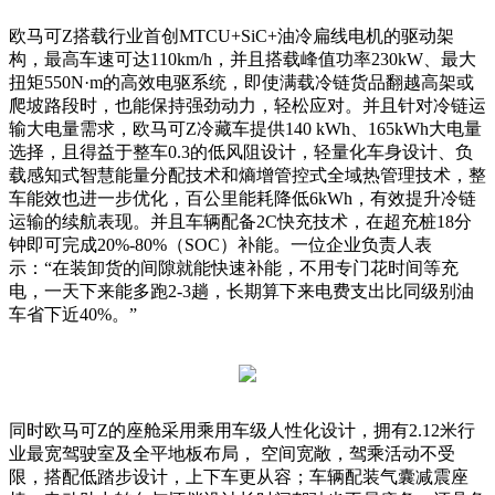
欧马可Z搭载行业首创MTCU+SiC+油冷扁线电机的驱动架
构，最高车速可达110km/h，并且搭载峰值功率230kW、最大
扭矩550N·m的高效电驱系统，即使满载冷链货品翻越高架或
爬坡路段时，也能保持强劲动力，轻松应对。并且针对冷链运
输大电量需求，欧马可Z冷藏车提供140 kWh、165kWh大电量
选择，且得益于整车0.3的低风阻设计，轻量化车身设计、负
载感知式智慧能量分配技术和熵增管控式全域热管理技术，整
车能效也进一步优化，百公里能耗降低6kWh，有效提升冷链
运输的续航表现。并且车辆配备2C快充技术，在超充桩18分
钟即可完成20%-80%（SOC）补能。一位企业负责人表
示：“在装卸货的间隙就能快速补能，不用专门花时间等充
电，一天下来能多跑2-3趟，长期算下来电费支出比同级别油
车省下近40%。”
同时欧马可Z的座舱采用乘用车级人性化设计，拥有2.12米行
业最宽驾驶室及全平地板布局， 空间宽敞，驾乘活动不受
限，搭配低踏步设计，上下车更从容；车辆配装气囊减震座