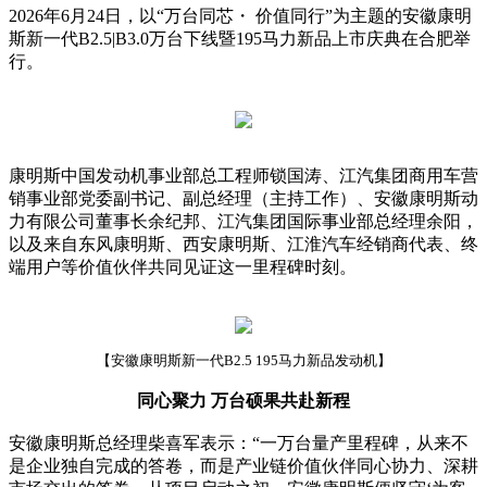
2026年6月24日，以“万台同芯・ 价值同行”为主题的安徽康明
斯新一代B2.5|B3.0万台下线暨195马力新品上市庆典在合肥举
行。
康明斯中国发动机事业部总工程师锁国涛、江汽集团商用车营
销事业部党委副书记、副总经理（主持工作）、安徽康明斯动
力有限公司董事长余纪邦、江汽集团国际事业部总经理余阳，
以及来自东风康明斯、西安康明斯、江淮汽车经销商代表、终
端用户等价值伙伴共同见证这一里程碑时刻。
【安徽康明斯新一代B2.5 195马力新品发动机】
同心聚力 万台硕果共赴新程
安徽康明斯总经理柴喜军表示：“一万台量产里程碑，从来不
是企业独自完成的答卷，而是产业链价值伙伴同心协力、深耕